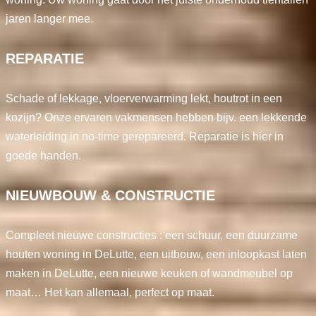
jaren langer mee.
REPARATIE
Schade of lekkage, vloerverwarming lekt, houtrot in een
kozijn? Onze ervaren vakmensen hebben bijv. een lekkende
waterleiding in no-time gerepareerd. Reparatie is hier in
goede handen.
NIEUWBOUW & CONSTRUCTIE
Compleet nieuwe constructies : een schuur, een duurzame
houten woning in DeLutte, een uitbouw, een inloopkast laten
maken in DeLutte, een nieuwe keuken of wandmeubel op
maat… Het kan allemaal, perfect op maat.