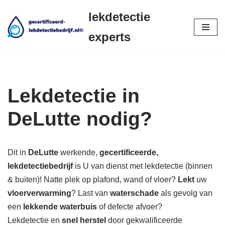
lekdetectie
Ga
experts
naar
de
inhoud
Lekdetectie in
DeLutte nodig?
Dit in
DeLutte
werkende,
gecertificeerde,
lekdetectiebedrijf
is U van dienst met lekdetectie (binnen
& buiten)! Natte plek op plafond, wand of vloer?
Lekt
uw
vloerverwarming
? Last van
waterschade
als gevolg van
een
lekkende waterbuis
of defecte afvoer?
Lekdetectie en
snel herstel
door gekwalificeerde