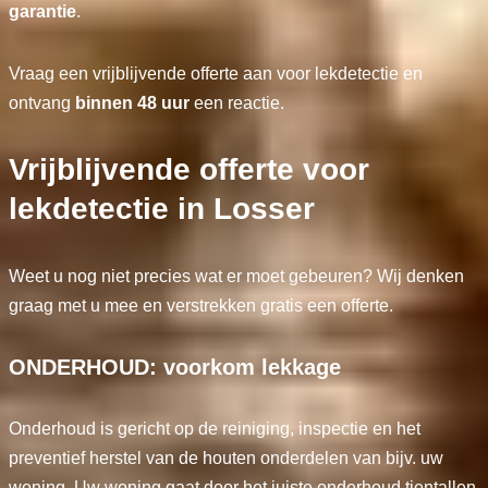
garantie
.
Vraag een vrijblijvende offerte aan voor lekdetectie en
ontvang
binnen 48 uur
een reactie.
Vrijblijvende offerte voor
lekdetectie in Losser
Weet u nog niet precies wat er moet gebeuren? Wij denken
graag met u mee en verstrekken gratis een offerte.
ONDERHOUD: voorkom lekkage
Onderhoud is gericht op de reiniging, inspectie en het
preventief herstel van de houten onderdelen van bijv. uw
woning. Uw woning gaat door het juiste onderhoud tientallen