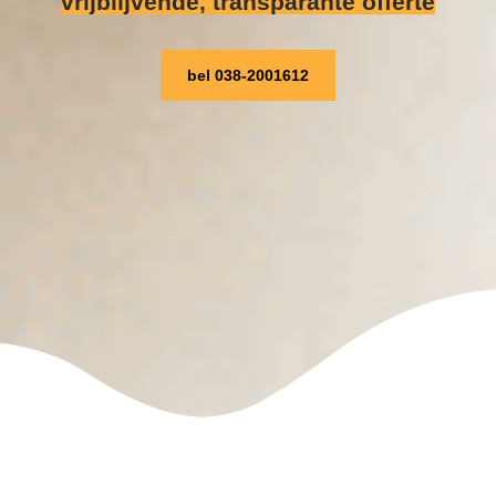
vrijblijvende, transparante offerte
bel 038-2001612