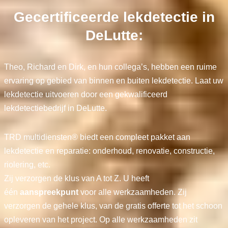
Gecertificeerde lekdetectie in
DeLutte:
Theo, Richard en Dirk, en hun collega’s, hebben een ruime
ervaring op gebied van binnen en buiten lekdetectie. Laat uw
lekdetectie uitvoeren door een gekwalificeerd
lekdetectiebedrijf in DeLutte.
TRD multidiensten® biedt een compleet pakket aan
lekdetectie en reparatie: onderhoud, renovatie, constructie,
riolering, etc.
Zij verzorgen de klus van A tot Z. U heeft
één
aanspreekpunt
voor alle werkzaamheden. Zij
verzorgen de gehele klus, van de gratis offerte tot het schoon
opleveren van het project. Op alle werkzaamheden zit