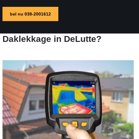
bel nu 038-2001612
Daklekkage in DeLutte?