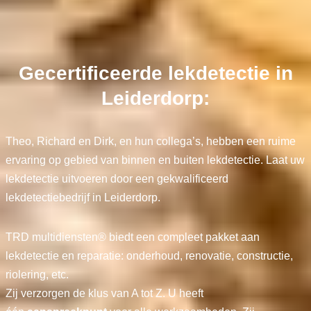
Gecertificeerde lekdetectie in
Leiderdorp:
Theo, Richard en Dirk, en hun collega’s, hebben een ruime
ervaring op gebied van binnen en buiten lekdetectie. Laat uw
lekdetectie uitvoeren door een gekwalificeerd
lekdetectiebedrijf in Leiderdorp.
TRD multidiensten® biedt een compleet pakket aan
lekdetectie en reparatie: onderhoud, renovatie, constructie,
riolering, etc.
Zij verzorgen de klus van A tot Z. U heeft