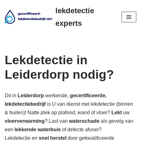
lekdetectie
Ga
experts
naar
de
inhoud
Lekdetectie in
Leiderdorp nodig?
Dit in
Leiderdorp
werkende,
gecertificeerde,
lekdetectiebedrijf
is U van dienst met lekdetectie (binnen
& buiten)! Natte plek op plafond, wand of vloer?
Lekt
uw
vloerverwarming
? Last van
waterschade
als gevolg van
een
lekkende waterbuis
of defecte afvoer?
Lekdetectie en
snel herstel
door gekwalificeerde