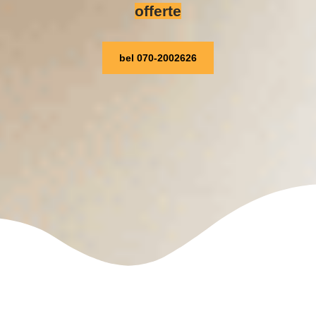
offerte
bel 070-2002626