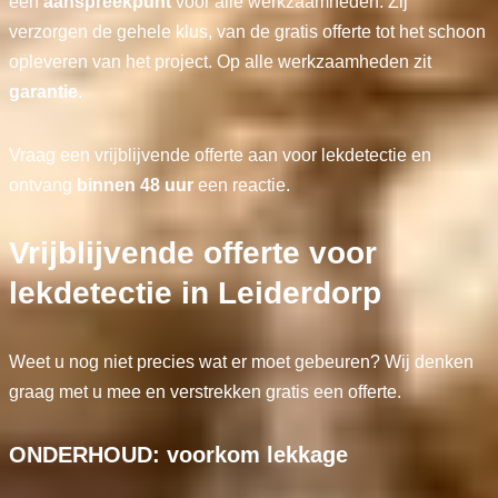
één
aanspreekpunt
voor alle werkzaamheden. Zij
verzorgen de gehele klus, van de gratis offerte tot het schoon
opleveren van het project. Op alle werkzaamheden zit
garantie
.
Vraag een vrijblijvende offerte aan voor lekdetectie en
ontvang
binnen 48 uur
een reactie.
Vrijblijvende offerte voor
lekdetectie in Leiderdorp
Weet u nog niet precies wat er moet gebeuren? Wij denken
graag met u mee en verstrekken gratis een offerte.
ONDERHOUD: voorkom lekkage