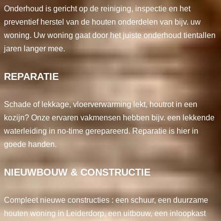
Onderhoud is gericht op de reiniging, inspectie en het
preventief herstel van de houten onderdelen van bijv. uw
woning. Uw woning gaat door het juiste onderhoud tientallen
jaren langer mee.
REPARATIE
Schade of lekkage, vloerverwarming lekt, houtrot in een
kozijn? Onze ervaren vakmensen hebben bijv. een lekkende
waterleiding in no-time gerepareerd. Reparatie is hier in
goede handen.
NIEUWBOUW & CONSTRUCTIE
Compleet nieuwe constructies : een schuur, een duurzame
houten woning in Leiderdorp, een uitbouw, een inloopkast