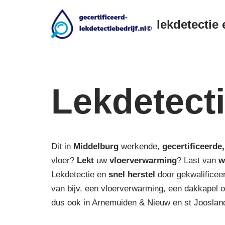
lekdetectie 
Ga
naar
de
inhoud
Lekdetect
Dit in
Middelburg
werkende,
gecertificeerde,
vloer?
Lekt
uw
vloerverwarming
? Last van
w
Lekdetectie en
snel herstel
door gekwalificeer
van bijv. een vloerverwarming, een dakkapel of
dus ook in Arnemuiden & Nieuw en st Jooslan