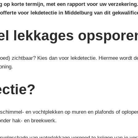
rg op korte termijn, met een rapport voor uw verzekerin
offerte voor lekdetectie in Middelburg van dit gekwalific
el lekkages opspore
(goed) zichtbaar? Kies dan voor lekdetectie. Hiermee wordt
oning.
ctie?
schimmel- en vochtplekken op muren en plafonds of oplopend 
onder hak- en breekwerk.
volgschade van waterlekkage vergoed te krijgen van je verzek