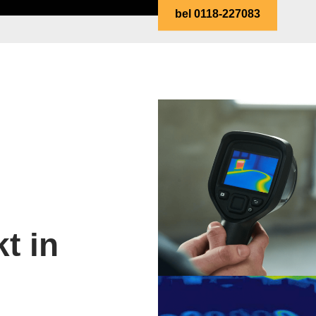
bel 0118-227083
t in