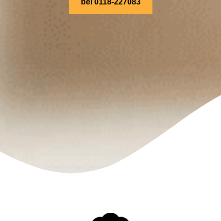
bel 0118-227083