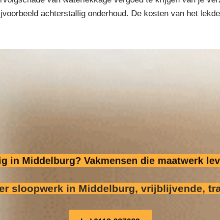
bijvoorbeeld achterstallig onderhoud. De kosten van het lek
dig in Middelburg? Vakmensen die maatwerk lev
er sloopwerk
in Middelburg, vrijblijvende, tr