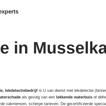
experts
ie in Musselk
de,
lekdetectiebedrijf
is U van dienst met lekdetectie (binne
aterschade
als gevolg van een
lekkende waterbuis
of defe
de vakmensen, scherpe tarieven. De gecertificeerde special