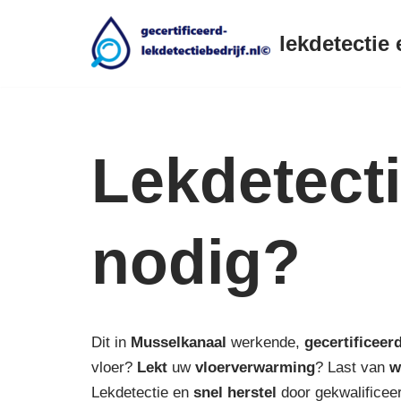
lekdetectie 
Ga
naar
de
inhoud
Lekdetect
nodig?
Dit in
Musselkanaal
werkende,
gecertificeer
vloer?
Lekt
uw
vloerverwarming
? Last van
w
Lekdetectie en
snel herstel
door gekwalificeer