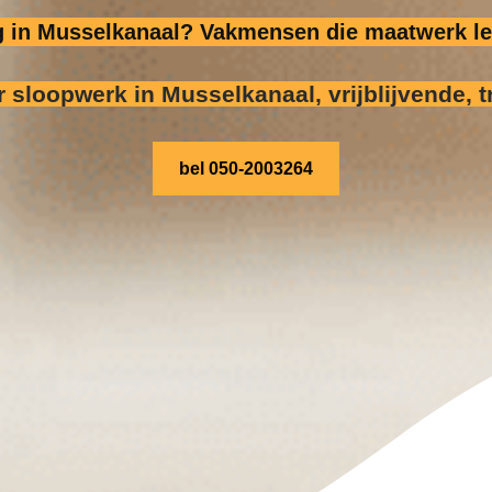
ig in Musselkanaal? Vakmensen die maatwerk le
r sloopwerk
in Musselkanaal, vrijblijvende, t
bel 050-2003264