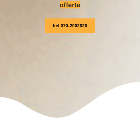
offerte
bel 070-2002626