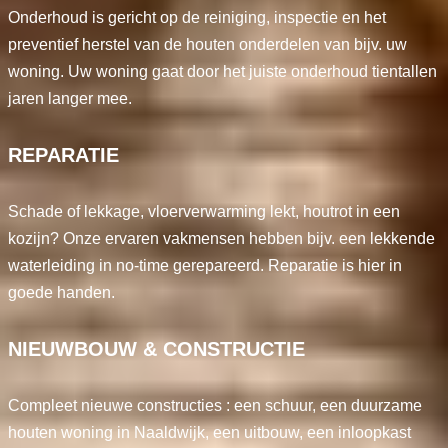
Onderhoud is gericht op de reiniging, inspectie en het
preventief herstel van de houten onderdelen van bijv. uw
woning. Uw woning gaat door het juiste onderhoud tientallen
jaren langer mee.
REPARATIE
Schade of lekkage, vloerverwarming lekt, houtrot in een
kozijn? Onze ervaren vakmensen hebben bijv. een lekkende
waterleiding in no-time gerepareerd. Reparatie is hier in
goede handen.
NIEUWBOUW & CONSTRUCTIE
Compleet nieuwe constructies : een schuur, een duurzame
houten woning in Naaldwijk, een uitbouw, een inloopkast