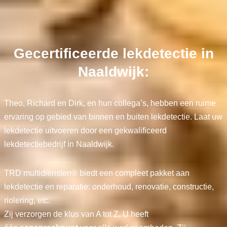
Gecertificeerde lekdetectie in
Naaldwijk:
Theo, Richard en Dirk, en hun collega’s, hebben een ruime
ervaring op gebied van binnen en buiten lekdetectie. Laat uw
lekdetectie uitvoeren door een gekwalificeerd
lekdetectiebedrijf in Naaldwijk.
TRD multidiensten® biedt een compleet pakket aan
lekdetectie en reparatie: onderhoud, renovatie, constructie,
riolering, etc.
Zij verzorgen de klus van A tot Z. U heeft