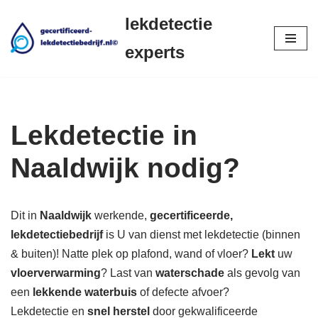
lekdetectie
Ga
experts
naar
de
inhoud
Lekdetectie in
Naaldwijk nodig?
Dit in
Naaldwijk
werkende,
gecertificeerde,
lekdetectiebedrijf
is U van dienst met lekdetectie (binnen
& buiten)! Natte plek op plafond, wand of vloer?
Lekt
uw
vloerverwarming
? Last van
waterschade
als gevolg van
een
lekkende waterbuis
of defecte afvoer?
Lekdetectie en
snel herstel
door gekwalificeerde