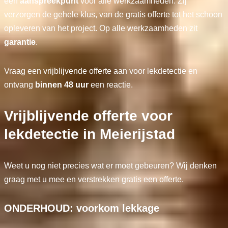
één
aanspreekpunt
voor alle werkzaamheden. Zij
verzorgen de gehele klus, van de gratis offerte tot het schoon
opleveren van het project. Op alle werkzaamheden zit
garantie
.
Vraag een vrijblijvende offerte aan voor lekdetectie en
ontvang
binnen 48 uur
een reactie.
Vrijblijvende offerte voor
lekdetectie in Meierijstad
Weet u nog niet precies wat er moet gebeuren? Wij denken
graag met u mee en verstrekken gratis een offerte.
ONDERHOUD: voorkom lekkage