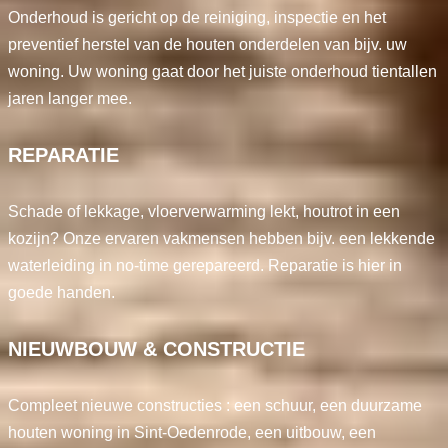
Onderhoud is gericht op de reiniging, inspectie en het
preventief herstel van de houten onderdelen van bijv. uw
woning. Uw woning gaat door het juiste onderhoud tientallen
jaren langer mee.
REPARATIE
Schade of lekkage, vloerverwarming lekt, houtrot in een
kozijn? Onze ervaren vakmensen hebben bijv. een lekkende
waterleiding in no-time gerepareerd. Reparatie is hier in
goede handen.
NIEUWBOUW & CONSTRUCTIE
Compleet nieuwe constructies : een schuur, een duurzame
houten woning in Sint-Oedenrode, een uitbouw, een