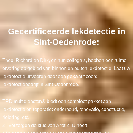
Gecertificeerde lekdetectie in
Sint-Oedenrode:
Theo, Richard en Dirk, en hun collega’s, hebben een ruime
ervaring op gebied van binnen en buiten lekdetectie. Laat uw
lekdetectie uitvoeren door een gekwalificeerd
lekdetectiebedrijf in Sint-Oedenrode.
TRD multidiensten® biedt een compleet pakket aan
lekdetectie en reparatie: onderhoud, renovatie, constructie,
riolering, etc.
Zij verzorgen de klus van A tot Z. U heeft