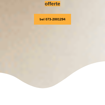
offerte
bel 073-2001294