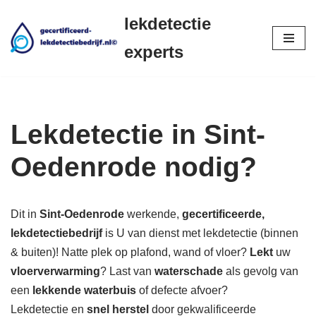
lekdetectie
Ga
experts
naar
de
inhoud
Lekdetectie in Sint-
Oedenrode nodig?
Dit in
Sint-Oedenrode
werkende,
gecertificeerde,
lekdetectiebedrijf
is U van dienst met lekdetectie (binnen
& buiten)! Natte plek op plafond, wand of vloer?
Lekt
uw
vloerverwarming
? Last van
waterschade
als gevolg van
een
lekkende waterbuis
of defecte afvoer?
Lekdetectie en
snel herstel
door gekwalificeerde