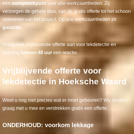
één
aanspreekpunt
voor alle werkzaamheden. Zij
verzorgen de gehele klus, van de gratis offerte tot het schoon
opleveren van het project. Op alle werkzaamheden zit
garantie
.
Vraag een vrijblijvende offerte aan voor lekdetectie en
ontvang
binnen 48 uur
een reactie.
Vrijblijvende offerte voor
lekdetectie in Hoeksche Waard
Weet u nog niet precies wat er moet gebeuren? Wij denken
graag met u mee en verstrekken gratis een offerte.
ONDERHOUD: voorkom lekkage