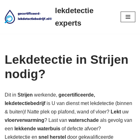
lekdetectie
Ga
experts
naar
de
inhoud
Lekdetectie in Strijen
nodig?
Dit in
Strijen
werkende,
gecertificeerde,
lekdetectiebedrijf
is U van dienst met lekdetectie (binnen
& buiten)! Natte plek op plafond, wand of vloer?
Lekt
uw
vloerverwarming
? Last van
waterschade
als gevolg van
een
lekkende waterbuis
of defecte afvoer?
Lekdetectie en
snel herstel
door gekwalificeerde