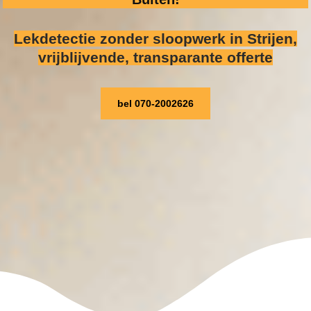
Lekdetectie zonder sloopwerk
in Strijen,
vrijblijvende, transparante offerte
bel 070-2002626