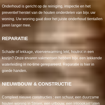
Onderhoud is gericht op de reiniging, inspectie en het
preventief herstel van de houten onderdelen van bijv. uw
woning. Uw woning gaat door het juiste onderhoud tientallen
jaren langer mee.
REPARATIE
Schade of lekkage, vloerverwarming lekt, houtrot in een
kozijn? Onze ervaren vakmensen hebben bijv. een lekkende
waterleiding in no-time gerepareerd. Reparatie is hier in
goede handen.
NIEUWBOUW & CONSTRUCTIE
Compleet nieuwe constructies : een schuur, een duurzame
houten woning in Strijen, een uitbouw, een inloopkast laten