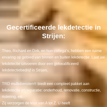
Gecertificeerde lekdetectie in
Strijen:
Theo, Richard en Dirk, en hun collega’s, hebben een ruime
ervaring op gebied van binnen en buiten lekdetectie. Laat uw
lekdetectie uitvoeren door een gekwalificeerd
lekdetectiebedrijf in Strijen.
TRD multidiensten® biedt een compleet pakket aan
lekdetectie en reparatie: onderhoud, renovatie, constructie,
riolering, etc.
Zij verzorgen de klus van A tot Z. U heeft