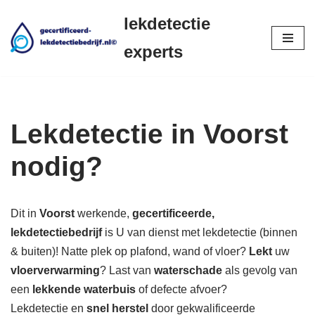
lekdetectie
Ga
experts
naar
de
inhoud
Lekdetectie in Voorst
nodig?
Dit in
Voorst
werkende,
gecertificeerde,
lekdetectiebedrijf
is U van dienst met lekdetectie (binnen
& buiten)! Natte plek op plafond, wand of vloer?
Lekt
uw
vloerverwarming
? Last van
waterschade
als gevolg van
een
lekkende waterbuis
of defecte afvoer?
Lekdetectie en
snel herstel
door gekwalificeerde