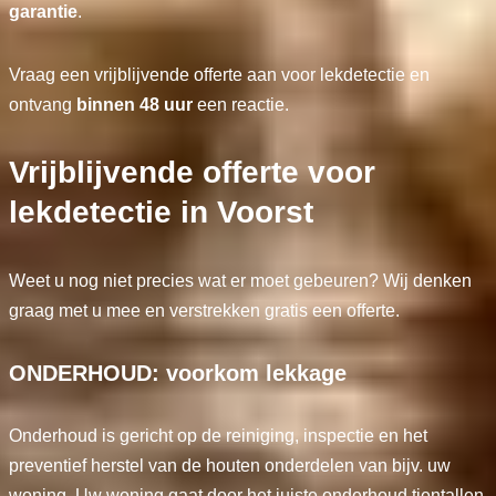
garantie
.
Vraag een vrijblijvende offerte aan voor lekdetectie en
ontvang
binnen 48 uur
een reactie.
Vrijblijvende offerte voor
lekdetectie in Voorst
Weet u nog niet precies wat er moet gebeuren? Wij denken
graag met u mee en verstrekken gratis een offerte.
ONDERHOUD: voorkom lekkage
Onderhoud is gericht op de reiniging, inspectie en het
preventief herstel van de houten onderdelen van bijv. uw
woning. Uw woning gaat door het juiste onderhoud tientallen