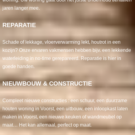
jaren langer mee.
REPARATIE
Schade of lekkage, vloerverwarming lekt, houtrot in een
kozijn? Onze ervaren vakmensen hebben bijv. een lekkende
waterleiding in no-time gerepareerd. Reparatie is hier in
goede handen.
NIEUWBOUW & CONSTRUCTIE
Compleet nieuwe constructies : een schuur, een duurzame
houten woning in Voorst, een uitbouw, een inloopkast laten
maken in Voorst, een nieuwe keuken of wandmeubel op
maat… Het kan allemaal, perfect op maat.