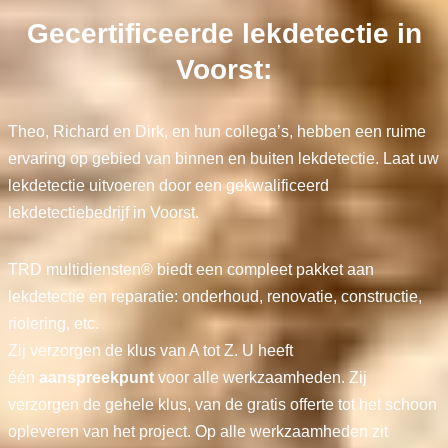
Gecertificeerde lekdetectie in
Voorst:
Theo, Richard en Dirk, en hun collega’s, hebben een ruime
ervaring op gebied van binnen en buiten lekdetectie. Laat uw
lekdetectie uitvoeren door een gekwalificeerd
lekdetectiebedrijf in Voorst.
TRD multidiensten® biedt een compleet pakket aan
lekdetectie en reparatie: onderhoud, renovatie, constructie,
riolering, etc.
Zij verzorgen de klus van A tot Z. U heeft
één
aanspreekpunt
voor alle werkzaamheden. Zij
verzorgen de gehele klus, van de gratis offerte tot het schoon
opleveren van het project. Op alle werkzaamheden zit