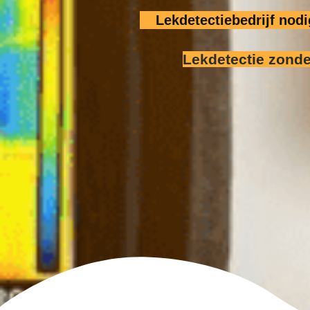
Lekdetectiebedrijf no
Lekdetectie zond