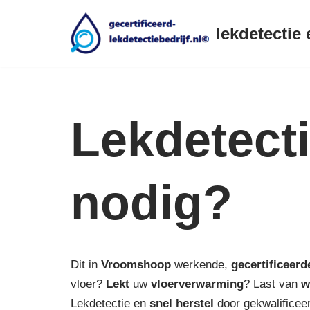
lekdetectie 
Ga
naar
de
inhoud
Lekdetect
nodig?
Dit in
Vroomshoop
werkende,
gecertificeerd
vloer?
Lekt
uw
vloerverwarming
? Last van
w
Lekdetectie en
snel herstel
door gekwalificeer