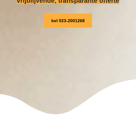
vrijblijvende, transparante offerte
bel 023-2001268