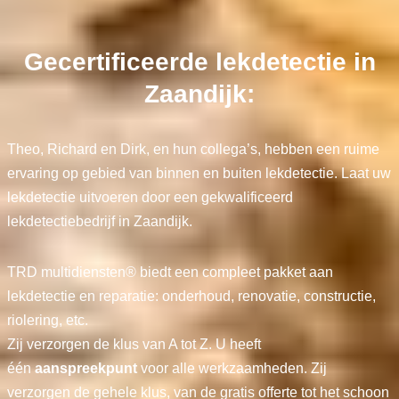
Gecertificeerde lekdetectie in
Zaandijk:
Theo, Richard en Dirk, en hun collega’s, hebben een ruime
ervaring op gebied van binnen en buiten lekdetectie. Laat uw
lekdetectie uitvoeren door een gekwalificeerd
lekdetectiebedrijf in Zaandijk.
TRD multidiensten® biedt een compleet pakket aan
lekdetectie en reparatie: onderhoud, renovatie, constructie,
riolering, etc.
Zij verzorgen de klus van A tot Z. U heeft
één
aanspreekpunt
voor alle werkzaamheden. Zij
verzorgen de gehele klus, van de gratis offerte tot het schoon