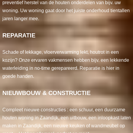
preventief herstel van de houten onderdelen van bijv. uw
woning. Uw woning gaat door het juiste onderhoud tientallen
jaren langer mee.
REPARATIE
Schade of lekkage, vloerverwarming lekt, houtrot in een
kozijn? Onze ervaren vakmensen hebben bijv. een lekkende
waterleiding in no-time gerepareerd. Reparatie is hier in
goede handen.
NIEUWBOUW & CONSTRUCTIE
Compleet nieuwe constructies : een schuur, een duurzame
houten woning in Zaandijk, een uitbouw, een inloopkast laten
maken in Zaandijk, een nieuwe keuken of wandmeubel op