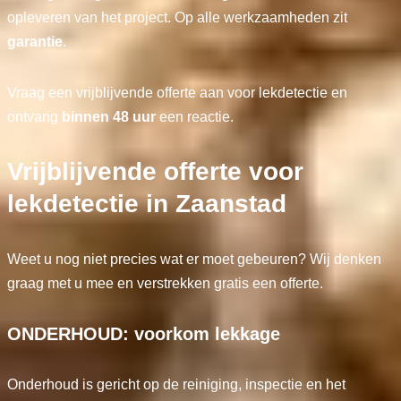
opleveren van het project. Op alle werkzaamheden zit
garantie
.
Vraag een vrijblijvende offerte aan voor lekdetectie en
ontvang
binnen 48 uur
een reactie.
Vrijblijvende offerte voor
lekdetectie in Zaanstad
Weet u nog niet precies wat er moet gebeuren? Wij denken
graag met u mee en verstrekken gratis een offerte.
ONDERHOUD: voorkom lekkage
Onderhoud is gericht op de reiniging, inspectie en het