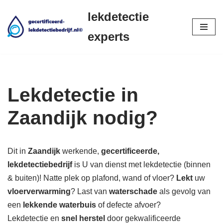
lekdetectie
Ga
experts
naar
de
inhoud
Lekdetectie in
Zaandijk nodig?
Dit in
Zaandijk
werkende,
gecertificeerde,
lekdetectiebedrijf
is U van dienst met lekdetectie (binnen
& buiten)! Natte plek op plafond, wand of vloer?
Lekt
uw
vloerverwarming
? Last van
waterschade
als gevolg van
een
lekkende waterbuis
of defecte afvoer?
Lekdetectie en
snel herstel
door gekwalificeerde