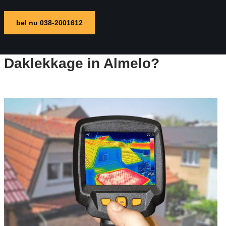
bel nu 038-2001612
Daklekkage in Almelo?