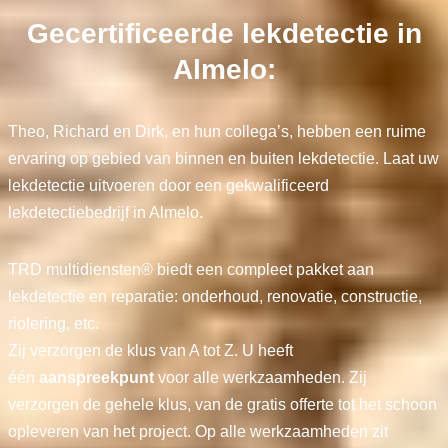
Gecertificeerde lekdetectie in
Almelo:
Theo, Richard en Dirk, en hun collega’s, hebben een ruime
ervaring op gebied van binnen en buiten lekdetectie. Laat uw
lekdetectie uitvoeren door een gekwalificeerd
lekdetectiebedrijf in Almelo.
TRD multidiensten® biedt een compleet pakket aan
lekdetectie en reparatie: onderhoud, renovatie, constructie,
riolering, etc.
Zij verzorgen de klus van A tot Z. U heeft
één
aanspreekpunt
voor alle werkzaamheden. Zij
verzorgen de gehele klus, van de gratis offerte tot het schoon
opleveren van het project. Op alle werkzaamheden zit