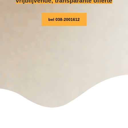
vrijblijvende, transparante offerte
bel 038-2001612