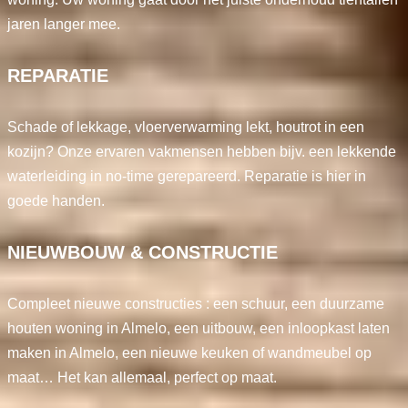
jaren langer mee.
REPARATIE
Schade of lekkage, vloerverwarming lekt, houtrot in een
kozijn? Onze ervaren vakmensen hebben bijv. een lekkende
waterleiding in no-time gerepareerd. Reparatie is hier in
goede handen.
NIEUWBOUW & CONSTRUCTIE
Compleet nieuwe constructies : een schuur, een duurzame
houten woning in Almelo, een uitbouw, een inloopkast laten
maken in Almelo, een nieuwe keuken of wandmeubel op
maat… Het kan allemaal, perfect op maat.