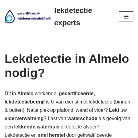
lekdetectie
Ga
experts
naar
de
inhoud
Lekdetectie in Almelo
nodig?
Dit in
Almelo
werkende,
gecertificeerde,
lekdetectiebedrijf
is U van dienst met lekdetectie (binnen
& buiten)! Natte plek op plafond, wand of vloer?
Lekt
uw
vloerverwarming
? Last van
waterschade
als gevolg van
een
lekkende waterbuis
of defecte afvoer?
Lekdetectie en
snel herstel
door gekwalificeerde