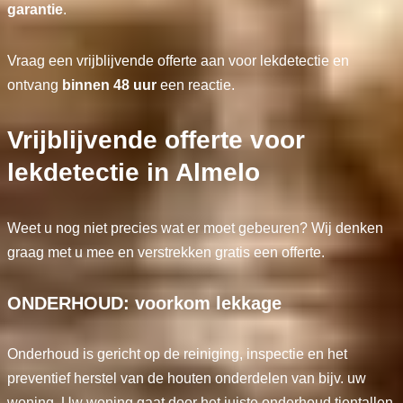
garantie
.
Vraag een vrijblijvende offerte aan voor lekdetectie en
ontvang
binnen 48 uur
een reactie.
Vrijblijvende offerte voor
lekdetectie in Almelo
Weet u nog niet precies wat er moet gebeuren? Wij denken
graag met u mee en verstrekken gratis een offerte.
ONDERHOUD: voorkom lekkage
Onderhoud is gericht op de reiniging, inspectie en het
preventief herstel van de houten onderdelen van bijv. uw
woning. Uw woning gaat door het juiste onderhoud tientallen