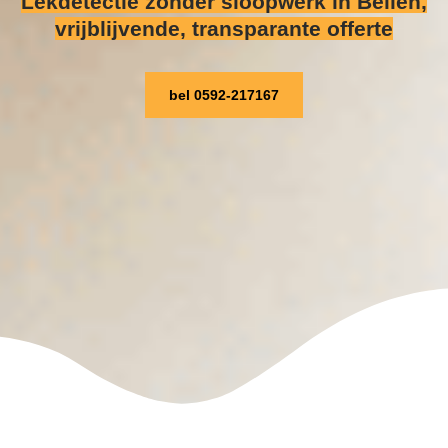
Lekdetectie zonder sloopwerk
in Beilen,
vrijblijvende, transparante offerte
bel 0592-217167