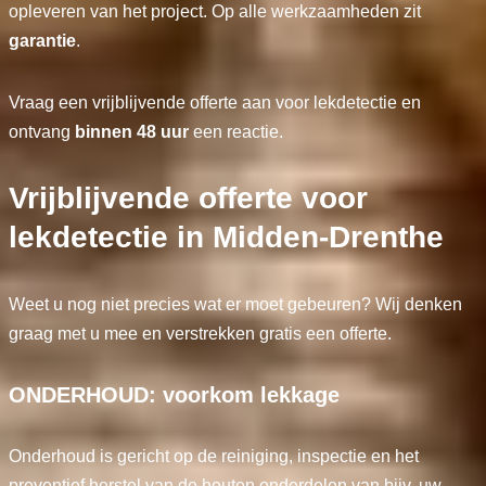
opleveren van het project. Op alle werkzaamheden zit
garantie
.
Vraag een vrijblijvende offerte aan voor lekdetectie en
ontvang
binnen 48 uur
een reactie.
Vrijblijvende offerte voor
lekdetectie in Midden-Drenthe
Weet u nog niet precies wat er moet gebeuren? Wij denken
graag met u mee en verstrekken gratis een offerte.
ONDERHOUD: voorkom lekkage
Onderhoud is gericht op de reiniging, inspectie en het
preventief herstel van de houten onderdelen van bijv. uw