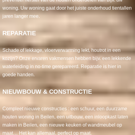
woning. Uw woning gaat door het juiste onderhoud tientallen
jaren langer mee.
REPARATIE
Schade of lekkage, vloerverwarming lekt, houtrot in een
kozijn? Onze ervaren vakmensen hebben bijv. een lekkende
waterleiding in no-time gerepareerd. Reparatie is hier in
goede handen.
NIEUWBOUW & CONSTRUCTIE
Compleet nieuwe constructies : een schuur, een duurzame
houten woning in Beilen, een uitbouw, een inloopkast laten
maken in Beilen, een nieuwe keuken of wandmeubel op
maat… Het kan allemaal, perfect op maat.