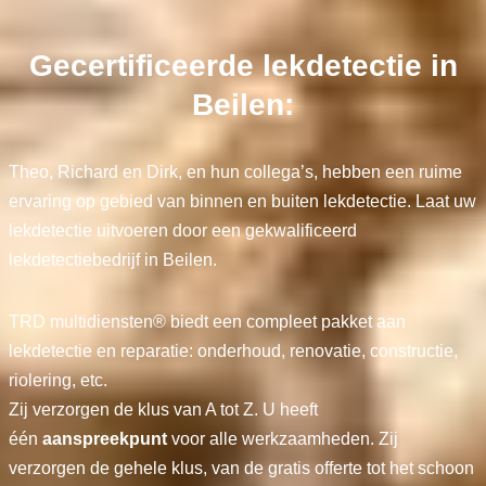
Gecertificeerde lekdetectie in
Beilen:
Theo, Richard en Dirk, en hun collega’s, hebben een ruime
ervaring op gebied van binnen en buiten lekdetectie. Laat uw
lekdetectie uitvoeren door een gekwalificeerd
lekdetectiebedrijf in Beilen.
TRD multidiensten® biedt een compleet pakket aan
lekdetectie en reparatie: onderhoud, renovatie, constructie,
riolering, etc.
Zij verzorgen de klus van A tot Z. U heeft
één
aanspreekpunt
voor alle werkzaamheden. Zij
verzorgen de gehele klus, van de gratis offerte tot het schoon