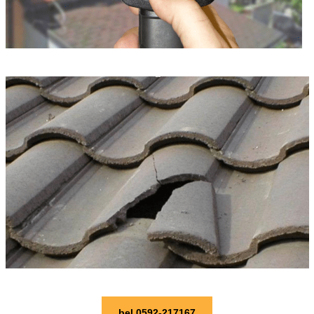
bel 0592-217167