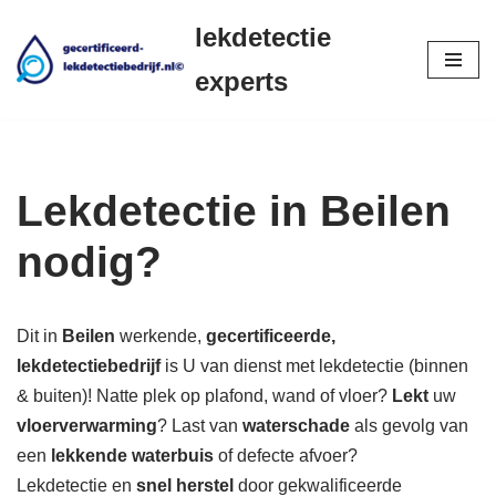
lekdetectie
Ga
experts
naar
de
inhoud
Lekdetectie in Beilen
nodig?
Dit in
Beilen
werkende,
gecertificeerde,
lekdetectiebedrijf
is U van dienst met lekdetectie (binnen
& buiten)! Natte plek op plafond, wand of vloer?
Lekt
uw
vloerverwarming
? Last van
waterschade
als gevolg van
een
lekkende waterbuis
of defecte afvoer?
Lekdetectie en
snel herstel
door gekwalificeerde