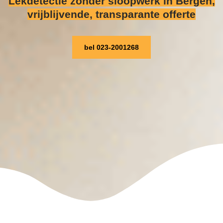
Lekdetectie zonder sloopwerk
in Bergen,
vrijblijvende, transparante offerte
bel 023-2001268