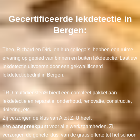
Gecertificeerde lekdetectie in
Bergen:
Theo, Richard en Dirk, en hun collega’s, hebben een ruime
ervaring op gebied van binnen en buiten lekdetectie. Laat uw
lekdetectie uitvoeren door een gekwalificeerd
lekdetectiebedrijf in Bergen.
TRD multidiensten® biedt een compleet pakket aan
lekdetectie en reparatie: onderhoud, renovatie, constructie,
riolering, etc.
Zij verzorgen de klus van A tot Z. U heeft
één
aanspreekpunt
voor alle werkzaamheden. Zij
verzorgen de gehele klus, van de gratis offerte tot het schoon