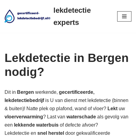
lekdetectie
Ga
experts
naar
de
inhoud
Lekdetectie in Bergen
nodig?
Dit in
Bergen
werkende,
gecertificeerde,
lekdetectiebedrijf
is U van dienst met lekdetectie (binnen
& buiten)! Natte plek op plafond, wand of vloer?
Lekt
uw
vloerverwarming
? Last van
waterschade
als gevolg van
een
lekkende waterbuis
of defecte afvoer?
Lekdetectie en
snel herstel
door gekwalificeerde