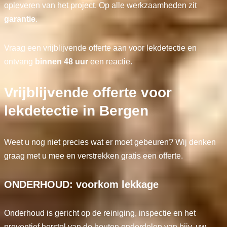
opleveren van het project. Op alle werkzaamheden zit
garantie
.
Vraag een vrijblijvende offerte aan voor lekdetectie en
ontvang
binnen 48 uur
een reactie.
Vrijblijvende offerte voor
lekdetectie in Bergen
Weet u nog niet precies wat er moet gebeuren? Wij denken
graag met u mee en verstrekken gratis een offerte.
ONDERHOUD: voorkom lekkage
Onderhoud is gericht op de reiniging, inspectie en het
preventief herstel van de houten onderdelen van bijv. uw