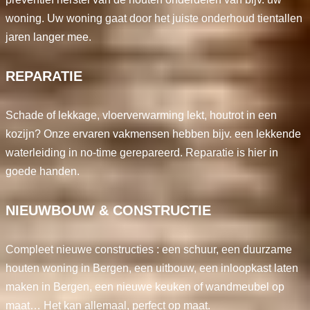
woning. Uw woning gaat door het juiste onderhoud tientallen
jaren langer mee.
REPARATIE
Schade of lekkage, vloerverwarming lekt, houtrot in een
kozijn? Onze ervaren vakmensen hebben bijv. een lekkende
waterleiding in no-time gerepareerd. Reparatie is hier in
goede handen.
NIEUWBOUW & CONSTRUCTIE
Compleet nieuwe constructies : een schuur, een duurzame
houten woning in Bergen, een uitbouw, een inloopkast laten
maken in Bergen, een nieuwe keuken of wandmeubel op
maat… Het kan allemaal, perfect op maat.