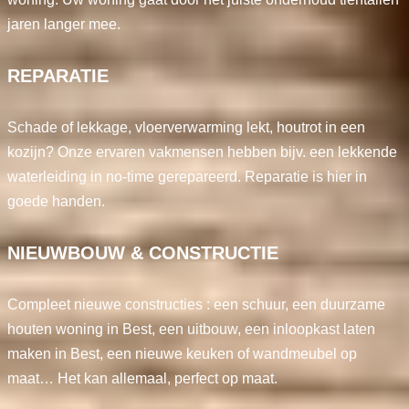
jaren langer mee.
REPARATIE
Schade of lekkage, vloerverwarming lekt, houtrot in een
kozijn? Onze ervaren vakmensen hebben bijv. een lekkende
waterleiding in no-time gerepareerd. Reparatie is hier in
goede handen.
NIEUWBOUW & CONSTRUCTIE
Compleet nieuwe constructies : een schuur, een duurzame
houten woning in Best, een uitbouw, een inloopkast laten
maken in Best, een nieuwe keuken of wandmeubel op
maat… Het kan allemaal, perfect op maat.