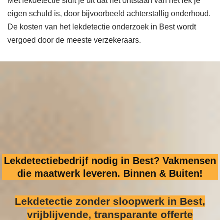
Met lekdetectie sluit je uit dat het ontstaan van het lek je
eigen schuld is, door bijvoorbeeld achterstallig onderhoud.
De kosten van het lekdetectie onderzoek in Best wordt
vergoed door de meeste verzekeraars.
Lekdetectiebedrijf nodig in Best? Vakmensen
die maatwerk leveren. Binnen & Buiten!
Lekdetectie zonder sloopwerk
in Best,
vrijblijvende, transparante offerte