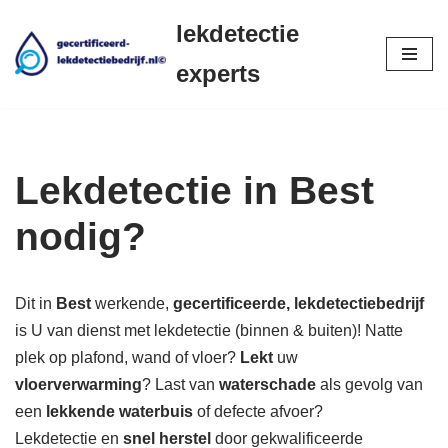
lekdetectie
Ga
experts
naar
de
inhoud
Lekdetectie in Best
nodig?
Dit in
Best
werkende,
gecertificeerde,
lekdetectiebedrijf
is U van dienst met lekdetectie (binnen & buiten)! Natte
plek op plafond, wand of vloer?
Lekt
uw
vloerverwarming
? Last van
waterschade
als gevolg van
een
lekkende waterbuis
of defecte afvoer?
Lekdetectie en
snel herstel
door gekwalificeerde