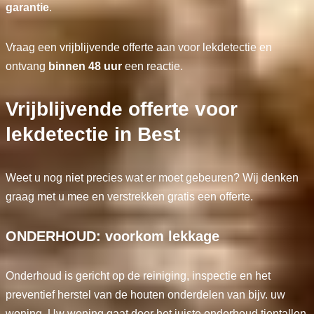
garantie
.
Vraag een vrijblijvende offerte aan voor lekdetectie en
ontvang
binnen 48 uur
een reactie.
Vrijblijvende offerte voor
lekdetectie in Best
Weet u nog niet precies wat er moet gebeuren? Wij denken
graag met u mee en verstrekken gratis een offerte.
ONDERHOUD: voorkom lekkage
Onderhoud is gericht op de reiniging, inspectie en het
preventief herstel van de houten onderdelen van bijv. uw
woning. Uw woning gaat door het juiste onderhoud tientallen