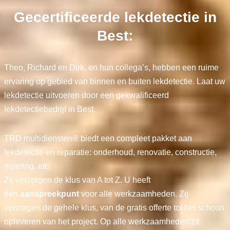
Gecertificeerde lekdetectie in
Best:
Theo, Richard en Dirk, en hun collega’s, hebben een ruime
ervaring op gebied van binnen en buiten lekdetectie. Laat uw
lekdetectie uitvoeren door een gekwalificeerd
lekdetectiebedrijf in Best.
TRD multidiensten® biedt een compleet pakket aan
lekdetectie en reparatie: onderhoud, renovatie, constructie,
riolering, etc.
Zij verzorgen de klus van A tot Z. U heeft
één
aanspreekpunt
voor alle werkzaamheden. Zij
verzorgen de gehele klus, van de gratis offerte tot het schoon
opleveren van het project. Op alle werkzaamheden zit