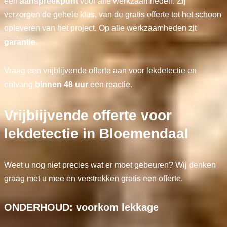
één
aanspreekpunt
voor alle werkzaamheden. Zij
verzorgen de gehele klus, van de gratis offerte tot het schoon
opleveren van het project. Op alle werkzaamheden zit
garantie
.
Vraag een vrijblijvende offerte aan voor lekdetectie en
ontvang
binnen 48 uur
een reactie.
Vrijblijvende offerte voor
lekdetectie in Bloemendaal
Weet u nog niet precies wat er moet gebeuren? Wij denken
graag met u mee en verstrekken gratis een offerte.
ONDERHOUD: voorkom lekkage