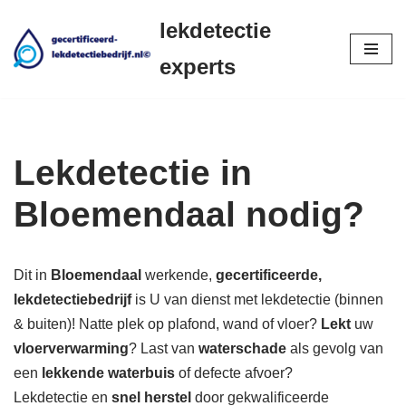
lekdetectie
Ga
experts
naar
de
inhoud
Lekdetectie in
Bloemendaal nodig?
Dit in
Bloemendaal
werkende,
gecertificeerde,
lekdetectiebedrijf
is U van dienst met lekdetectie (binnen
& buiten)! Natte plek op plafond, wand of vloer?
Lekt
uw
vloerverwarming
? Last van
waterschade
als gevolg van
een
lekkende waterbuis
of defecte afvoer?
Lekdetectie en
snel herstel
door gekwalificeerde