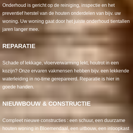
Onderhoud is gericht op de reiniging, inspectie en het
preventief herstel van de houten onderdelen van bijv. uw
woning. Uw woning gaat door het juiste onderhoud tientallen
jaren langer mee.
REPARATIE
Schade of lekkage, vloerverwarming lekt, houtrot in een
kozijn? Onze ervaren vakmensen hebben bijv. een lekkende
waterleiding in no-time gerepareerd. Reparatie is hier in
goede handen.
NIEUWBOUW & CONSTRUCTIE
Compleet nieuwe constructies : een schuur, een duurzame
houten woning in Bloemendaal, een uitbouw, een inloopkast