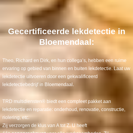
Gecertificeerde lekdetectie in
Bloemendaal:
Theo, Richard en Dirk, en hun collega’s, hebben een ruime
ervaring op gebied van binnen en buiten lekdetectie. Laat uw
lekdetectie uitvoeren door een gekwalificeerd
lekdetectiebedrijf in Bloemendaal.
TRD multidiensten® biedt een compleet pakket aan
lekdetectie en reparatie: onderhoud, renovatie, constructie,
riolering, etc.
Zij verzorgen de klus van A tot Z. U heeft