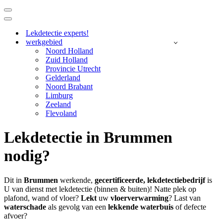
Navigatie
Menu
Navigatie
Menu
Lekdetectie experts!
werkgebied
Noord Holland
Zuid Holland
Provincie Utrecht
Gelderland
Noord Brabant
Limburg
Zeeland
Flevoland
Lekdetectie in Brummen
nodig?
Dit in
Brummen
werkende,
gecertificeerde,
lekdetectiebedrijf
is
U van dienst met lekdetectie (binnen & buiten)! Natte plek op
plafond, wand of vloer?
Lekt
uw
vloerverwarming
? Last van
waterschade
als gevolg van een
lekkende waterbuis
of defecte
afvoer?