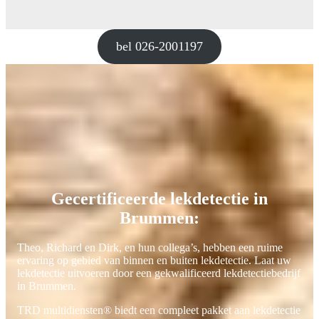
bel 026-2001197
Gecertificeerde lekdetectie in
Brummen:
Theo, Richard en Dirk, en hun collega’s, hebben een ruime
ervaring op gebied van binnen en buiten lekdetectie. Laat uw
lekdetectie uitvoeren door een gekwalificeerd lekdetectiebedrijf
in Brummen.
TRD multidiensten® biedt een compleet pakket aan lekdetectie