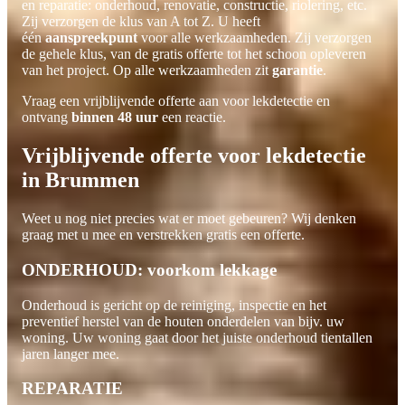
en reparatie: onderhoud, renovatie, constructie, riolering, etc.
Zij verzorgen de klus van A tot Z. U heeft
één
aanspreekpunt
voor alle werkzaamheden. Zij verzorgen
de gehele klus, van de gratis offerte tot het schoon opleveren
van het project. Op alle werkzaamheden zit
garantie
.
Vraag een vrijblijvende offerte aan voor lekdetectie en
ontvang
binnen 48 uur
een reactie.
Vrijblijvende offerte voor lekdetectie
in Brummen
Weet u nog niet precies wat er moet gebeuren? Wij denken
graag met u mee en verstrekken gratis een offerte.
ONDERHOUD: voorkom lekkage
Onderhoud is gericht op de reiniging, inspectie en het
preventief herstel van de houten onderdelen van bijv. uw
woning. Uw woning gaat door het juiste onderhoud tientallen
jaren langer mee.
REPARATIE