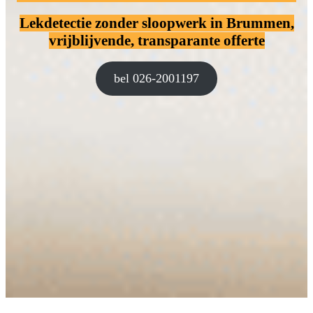
Lekdetectie zonder sloopwerk
in Brummen,
vrijblijvende, transparante offerte
bel 026-2001197