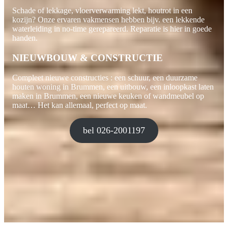
Schade of lekkage, vloerverwarming lekt, houtrot in een
kozijn? Onze ervaren vakmensen hebben bijv. een lekkende
waterleiding in no-time gerepareerd. Reparatie is hier in goede
handen.
NIEUWBOUW & CONSTRUCTIE
Compleet nieuwe constructies : een schuur, een duurzame
houten woning in Brummen, een uitbouw, een inloopkast laten
maken in Brummen, een nieuwe keuken of wandmeubel op
maat… Het kan allemaal, perfect op maat.
bel 026-2001197