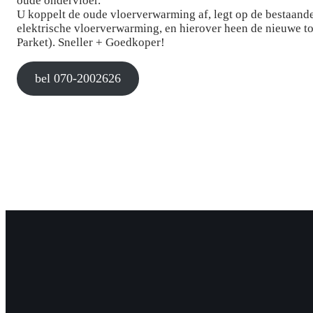
oude ondervloer.
U koppelt de oude vloerverwarming af, legt op de bestaand
elektrische vloerverwarming, en hierover heen de nieuwe to
Parket). Sneller + Goedkoper!
bel 070-2002626