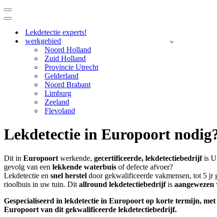
Navigatie
Menu
Navigatie
Menu
Lekdetectie experts!
werkgebied
Noord Holland
Zuid Holland
Provincie Utrecht
Gelderland
Noord Brabant
Limburg
Zeeland
Flevoland
Lekdetectie in Europoort nodig
Dit in
Europoort
werkende,
gecertificeerde,
lekdetectiebedrijf
is U
gevolg van een
lekkende waterbuis
of defecte afvoer?
Lekdetectie en
snel herstel
door gekwalificeerde vakmensen, tot 5 jr 
rioolbuis in uw tuin. Dit
allround lekdetectiebedrijf
is
aangewezen
Gespecialiseerd in lekdetectie in Europoort op korte termijn, 
Europoort van dit gekwalificeerde lekdetectiebedrijf.