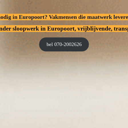
nodig in Europoort? Vakmensen die maatwerk lever
onder sloopwerk
in Europoort, vrijblijvende, trans
bel 070-2002626