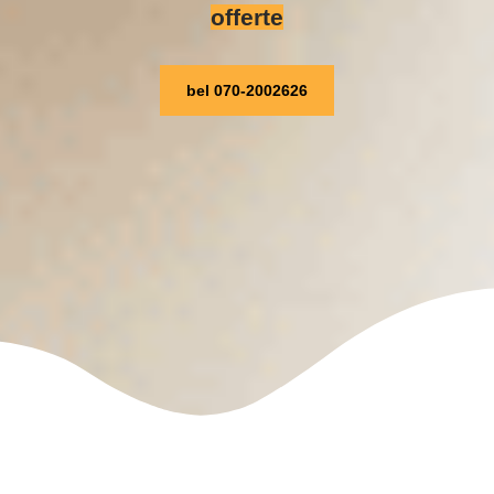
offerte
bel 070-2002626