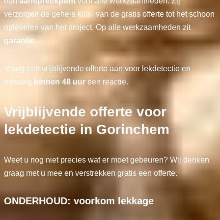
één
aanspreekpunt
voor alle werkzaamheden. Zij
verzorgen de gehele klus, van de gratis offerte tot het schoon
opleveren van het project. Op alle werkzaamheden zit
garantie
.
Vraag een vrijblijvende offerte aan voor lekdetectie en
ontvang
binnen 48 uur
een reactie.
Vrijblijvende offerte voor
lekdetectie in Gorinchem
Weet u nog niet precies wat er moet gebeuren? Wij denken
graag met u mee en verstrekken gratis een offerte.
ONDERHOUD: voorkom lekkage