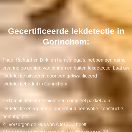
Gecertificeerde lekdetectie in
Gorinchem:
Theo, Richard en Dirk, en hun collega’s, hebben een ruime
ervaring op gebied van binnen en buiten lekdetectie. Laat uw
lekdetectie uitvoeren door een gekwalificeerd
lekdetectiebedrijf in Gorinchem.
TRD multidiensten® biedt een compleet pakket aan
lekdetectie en reparatie: onderhoud, renovatie, constructie,
riolering, etc.
Zij verzorgen de klus van A tot Z. U heeft