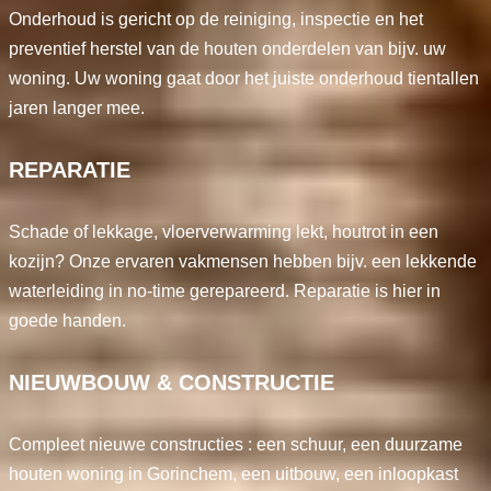
Onderhoud is gericht op de reiniging, inspectie en het
preventief herstel van de houten onderdelen van bijv. uw
woning. Uw woning gaat door het juiste onderhoud tientallen
jaren langer mee.
REPARATIE
Schade of lekkage, vloerverwarming lekt, houtrot in een
kozijn? Onze ervaren vakmensen hebben bijv. een lekkende
waterleiding in no-time gerepareerd. Reparatie is hier in
goede handen.
NIEUWBOUW & CONSTRUCTIE
Compleet nieuwe constructies : een schuur, een duurzame
houten woning in Gorinchem, een uitbouw, een inloopkast