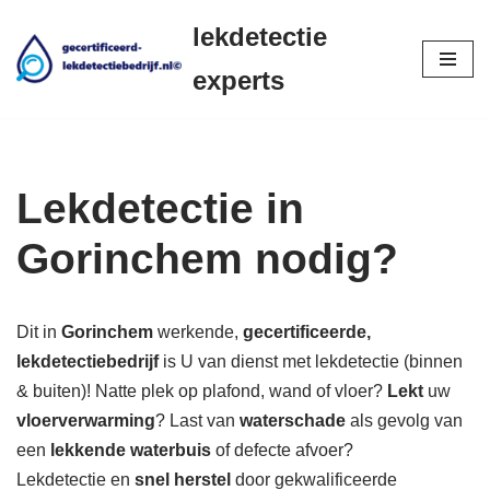
lekdetectie
Ga
experts
naar
de
inhoud
Lekdetectie in
Gorinchem nodig?
Dit in
Gorinchem
werkende,
gecertificeerde,
lekdetectiebedrijf
is U van dienst met lekdetectie (binnen
& buiten)! Natte plek op plafond, wand of vloer?
Lekt
uw
vloerverwarming
? Last van
waterschade
als gevolg van
een
lekkende waterbuis
of defecte afvoer?
Lekdetectie en
snel herstel
door gekwalificeerde