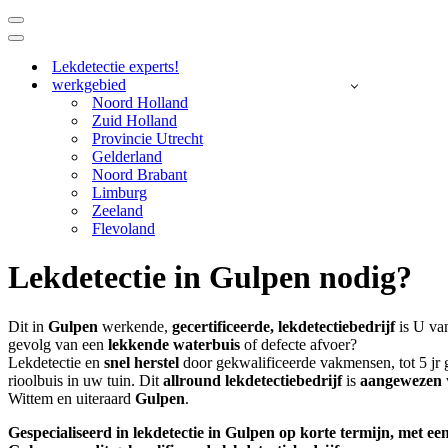
Navigatie
Menu
Navigatie
Menu
Lekdetectie experts!
werkgebied
Noord Holland
Zuid Holland
Provincie Utrecht
Gelderland
Noord Brabant
Limburg
Zeeland
Flevoland
Lekdetectie in Gulpen nodig?
Dit in
Gulpen
werkende,
gecertificeerde,
lekdetectiebedrijf
is U va
gevolg van een
lekkende waterbuis
of defecte afvoer?
Lekdetectie en
snel herstel
door gekwalificeerde vakmensen, tot 5 jr g
rioolbuis in uw tuin. Dit
allround lekdetectiebedrijf
is
aangewezen
Wittem en uiteraard
Gulpen
.
Gespecialiseerd in lekdetectie in Gulpen op korte termijn, met