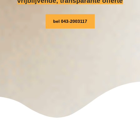
vrijblijvende, transparante offerte
bel 043-2003117