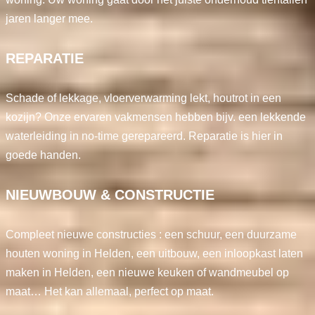
jaren langer mee.
REPARATIE
Schade of lekkage, vloerverwarming lekt, houtrot in een
kozijn? Onze ervaren vakmensen hebben bijv. een lekkende
waterleiding in no-time gerepareerd. Reparatie is hier in
goede handen.
NIEUWBOUW & CONSTRUCTIE
Compleet nieuwe constructies : een schuur, een duurzame
houten woning in Helden, een uitbouw, een inloopkast laten
maken in Helden, een nieuwe keuken of wandmeubel op
maat… Het kan allemaal, perfect op maat.