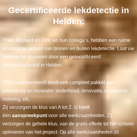
Gecertificeerde lekdetectie in
Helden:
Theo, Richard en Dirk, en hun collega’s, hebben een ruime
ervaring op gebied van binnen en buiten lekdetectie. Laat uw
lekdetectie uitvoeren door een gekwalificeerd
lekdetectiebedrijf in Helden.
TRD multidiensten® biedt een compleet pakket aan
lekdetectie en reparatie: onderhoud, renovatie, constructie,
riolering, etc.
Zij verzorgen de klus van A tot Z. U heeft
één
aanspreekpunt
voor alle werkzaamheden. Zij
verzorgen de gehele klus, van de gratis offerte tot het schoon
opleveren van het project. Op alle werkzaamheden zit