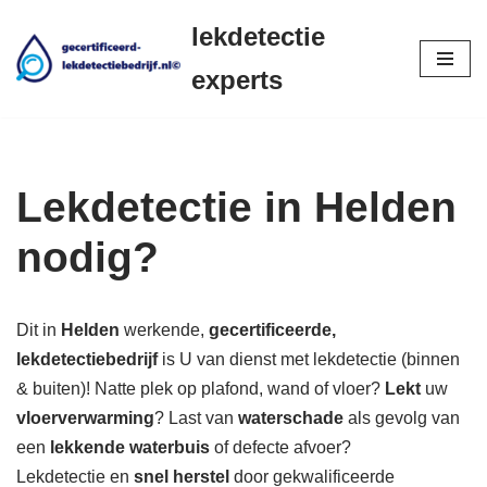
lekdetectie
Ga
experts
naar
de
inhoud
Lekdetectie in Helden
nodig?
Dit in
Helden
werkende,
gecertificeerde,
lekdetectiebedrijf
is U van dienst met lekdetectie (binnen
& buiten)! Natte plek op plafond, wand of vloer?
Lekt
uw
vloerverwarming
? Last van
waterschade
als gevolg van
een
lekkende waterbuis
of defecte afvoer?
Lekdetectie en
snel herstel
door gekwalificeerde