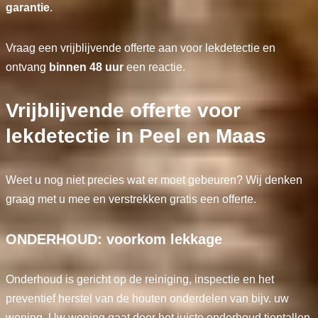
garantie
.
Vraag een vrijblijvende offerte aan voor lekdetectie en
ontvang
binnen 48 uur
een reactie.
Vrijblijvende offerte voor
lekdetectie in Peel en Maas
Weet u nog niet precies wat er moet gebeuren? Wij denken
graag met u mee en verstrekken gratis een offerte.
ONDERHOUD: voorkom lekkage
Onderhoud is gericht op de reiniging, inspectie en het
preventief herstel van de houten onderdelen van bijv. uw
woning. Uw woning gaat door het juiste onderhoud tientallen