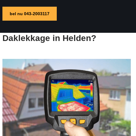
bel nu 043-2003117
Daklekkage in Helden?