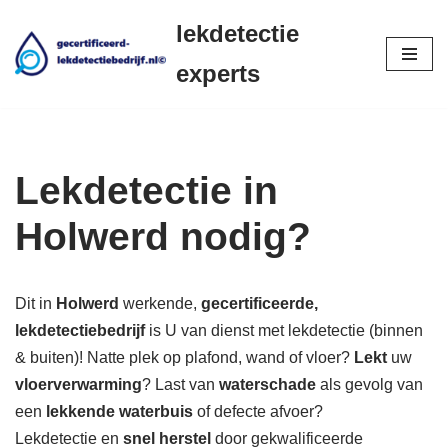
lekdetectie
Ga
experts
naar
de
inhoud
Lekdetectie in
Holwerd nodig?
Dit in
Holwerd
werkende,
gecertificeerde,
lekdetectiebedrijf
is U van dienst met lekdetectie (binnen
& buiten)! Natte plek op plafond, wand of vloer?
Lekt
uw
vloerverwarming
? Last van
waterschade
als gevolg van
een
lekkende waterbuis
of defecte afvoer?
Lekdetectie en
snel herstel
door gekwalificeerde