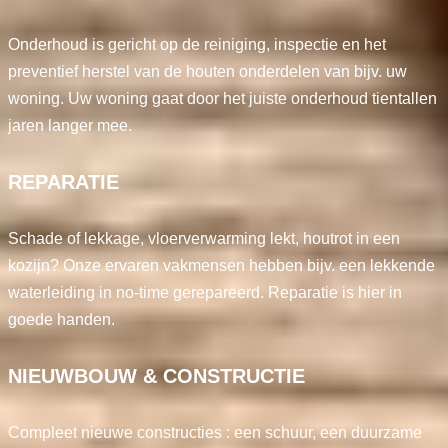
Onderhoud is gericht op de reiniging, inspectie en het
preventief herstel van de houten onderdelen van bijv. uw
woning. Uw woning gaat door het juiste onderhoud tientallen
jaren langer mee.
REPARATIE
Schade of lekkage, vloerverwarming lekt, houtrot in een
kozijn? Onze ervaren vakmensen hebben bijv. een lekkende
waterleiding in no-time gerepareerd. Reparatie is hier in
goede handen.
NIEUWBOUW & CONSTRUCTIE
Compleet nieuwe constructies : een schuur, een duurzame