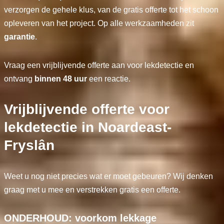
verzorgen de gehele klus, van de gratis offerte tot het schoon
opleveren van het project. Op alle werkzaamheden zit
garantie
.
Vraag een vrijblijvende offerte aan voor lekdetectie en
ontvang
binnen 48 uur
een reactie.
Vrijblijvende offerte voor
lekdetectie in Noardeast-
Fryslân
Weet u nog niet precies wat er moet gebeuren? Wij denken
graag met u mee en verstrekken gratis een offerte.
ONDERHOUD: voorkom lekkage