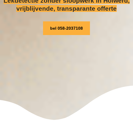
Lekdetectie zonder sloopwerk
in Holwerd,
vrijblijvende, transparante offerte
bel 058-2037108