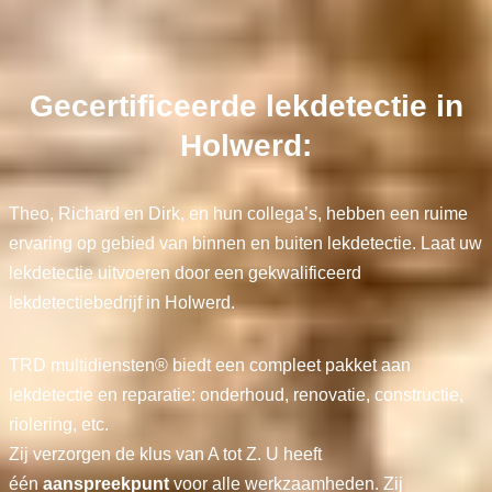
Gecertificeerde lekdetectie in
Holwerd:
Theo, Richard en Dirk, en hun collega’s, hebben een ruime
ervaring op gebied van binnen en buiten lekdetectie. Laat uw
lekdetectie uitvoeren door een gekwalificeerd
lekdetectiebedrijf in Holwerd.
TRD multidiensten® biedt een compleet pakket aan
lekdetectie en reparatie: onderhoud, renovatie, constructie,
riolering, etc.
Zij verzorgen de klus van A tot Z. U heeft
één
aanspreekpunt
voor alle werkzaamheden. Zij