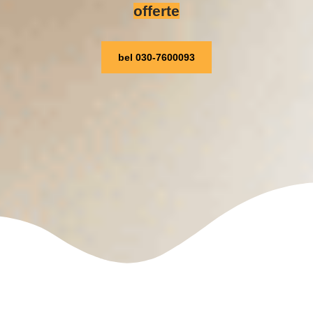
offerte
bel 030-7600093