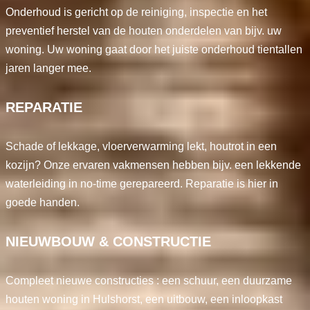
Onderhoud is gericht op de reiniging, inspectie en het
preventief herstel van de houten onderdelen van bijv. uw
woning. Uw woning gaat door het juiste onderhoud tientallen
jaren langer mee.
REPARATIE
Schade of lekkage, vloerverwarming lekt, houtrot in een
kozijn? Onze ervaren vakmensen hebben bijv. een lekkende
waterleiding in no-time gerepareerd. Reparatie is hier in
goede handen.
NIEUWBOUW & CONSTRUCTIE
Compleet nieuwe constructies : een schuur, een duurzame
houten woning in Hulshorst, een uitbouw, een inloopkast