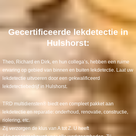
Gecertificeerde lekdetectie in
Hulshorst:
Theo, Richard en Dirk, en hun collega’s, hebben een ruime
ervaring op gebied van binnen en buiten lekdetectie. Laat uw
lekdetectie uitvoeren door een gekwalificeerd
lekdetectiebedrijf in Hulshorst.
TRD multidiensten® biedt een compleet pakket aan
lekdetectie en reparatie: onderhoud, renovatie, constructie,
riolering, etc.
Zij verzorgen de klus van A tot Z. U heeft