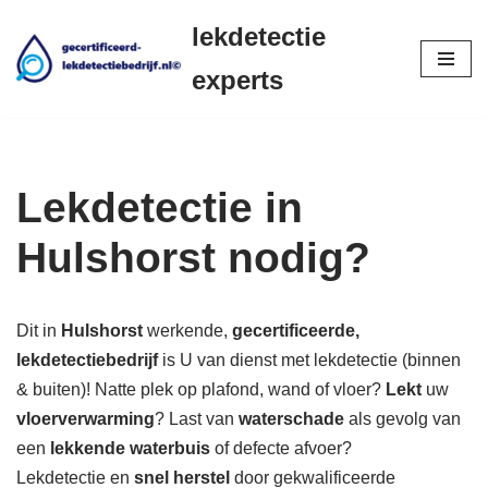
lekdetectie
Ga
experts
naar
de
inhoud
Lekdetectie in
Hulshorst nodig?
Dit in
Hulshorst
werkende,
gecertificeerde,
lekdetectiebedrijf
is U van dienst met lekdetectie (binnen
& buiten)! Natte plek op plafond, wand of vloer?
Lekt
uw
vloerverwarming
? Last van
waterschade
als gevolg van
een
lekkende waterbuis
of defecte afvoer?
Lekdetectie en
snel herstel
door gekwalificeerde