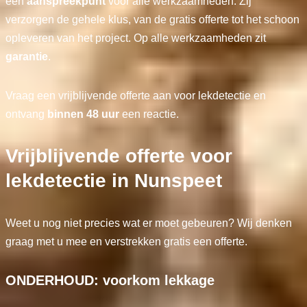
één
aanspreekpunt
voor alle werkzaamheden. Zij
verzorgen de gehele klus, van de gratis offerte tot het schoon
opleveren van het project. Op alle werkzaamheden zit
garantie
.
Vraag een vrijblijvende offerte aan voor lekdetectie en
ontvang
binnen 48 uur
een reactie.
Vrijblijvende offerte voor
lekdetectie in Nunspeet
Weet u nog niet precies wat er moet gebeuren? Wij denken
graag met u mee en verstrekken gratis een offerte.
ONDERHOUD: voorkom lekkage