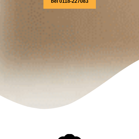
bel 0118-227083