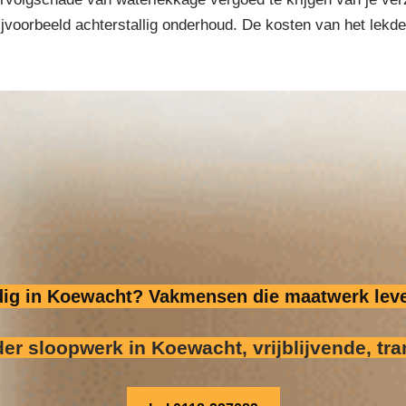
 bijvoorbeeld achterstallig onderhoud. De kosten van het lek
odig in Koewacht? Vakmensen die maatwerk leve
der sloopwerk
in Koewacht, vrijblijvende, tra