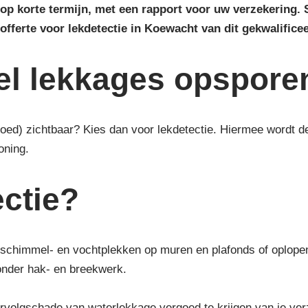
 op korte termijn, met een rapport voor uw verzekering.
offerte voor lekdetectie in Koewacht van dit gekwalificee
nel lekkages opspore
(goed) zichtbaar? Kies dan voor lekdetectie. Hiermee wordt
oning.
ctie?
schimmel- en vochtplekken op muren en plafonds of oplopend 
onder hak- en breekwerk.
volgschade van waterlekkage vergoed te krijgen van je verzek