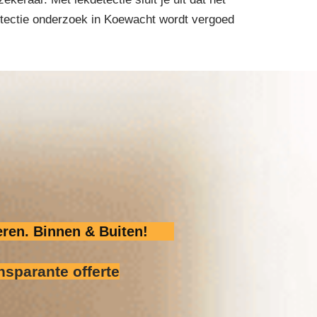
detectie onderzoek in Koewacht wordt vergoed
ren. Binnen & Buiten!
nsparante offerte