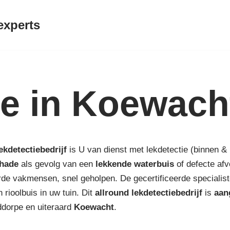
experts
ie in Koewach
ekdetectiebedrijf
is U van dienst met lekdetectie (binnen & 
hade
als gevolg van een
lekkende waterbuis
of defecte af
de vakmensen, snel geholpen. De gecertificeerde specialist
 rioolbuis in uw tuin. Dit
allround lekdetectiebedrijf
is
aan
iddorpe en uiteraard
Koewacht
.