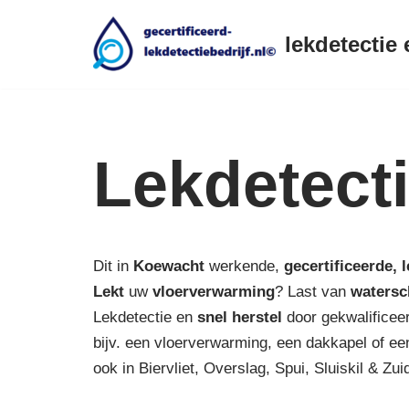
lekdetectie 
Ga
naar
de
inhoud
Lekdetect
Dit in
Koewacht
werkende,
gecertificeerde,
l
Lekt
uw
vloerverwarming
? Last van
watersc
Lekdetectie en
snel herstel
door gekwalificeer
bijv. een vloerverwarming, een dakkapel of een
ook in Biervliet, Overslag, Spui, Sluiskil & Zu