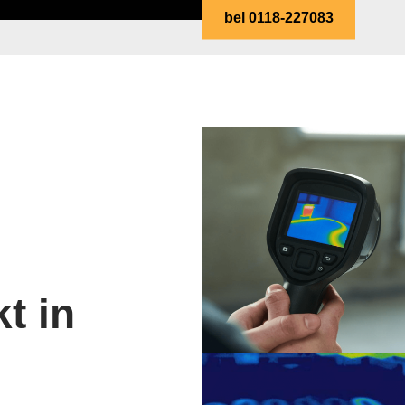
bel 0118-227083
t in