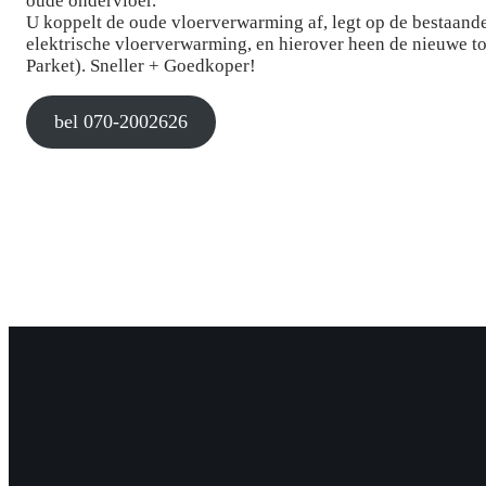
oude ondervloer.
U koppelt de oude vloerverwarming af, legt op de bestaand
elektrische vloerverwarming, en hierover heen de nieuwe to
Parket). Sneller + Goedkoper!
bel 070-2002626