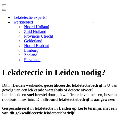
Navigatie
Menu
Navigatie
Menu
Lekdetectie experts!
werkgebied
Noord Holland
Zuid Holland
Provincie Utrecht
Gelderland
Noord Brabant
Limburg
Zeeland
Flevoland
Lekdetectie in Leiden nodig?
Dit in
Leiden
werkende,
gecertificeerde,
lekdetectiebedrijf
is U van
gevolg van een
lekkende waterbuis
of defecte afvoer?
Lekdetectie en
snel herstel
door gekwalificeerde vakmensen, beste inv
rioolbuis in uw tuin. Dit
allround lekdetectiebedrijf
is
aangewezen
Gespecialiseerd in lekdetectie in Leiden op korte termijn, met 
van dit gekwalificeerde lekdetectiebedrijf.