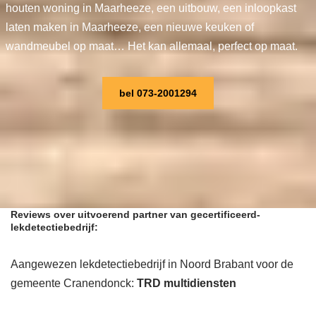
houten woning in Maarheeze, een uitbouw, een inloopkast
laten maken in Maarheeze, een nieuwe keuken of
wandmeubel op maat… Het kan allemaal, perfect op maat.
bel 073-2001294
Reviews over uitvoerend partner van gecertificeerd-
lekdetectiebedrijf:
Aangewezen lekdetectiebedrijf in Noord Brabant voor de
gemeente Cranendonck:
TRD multidiensten