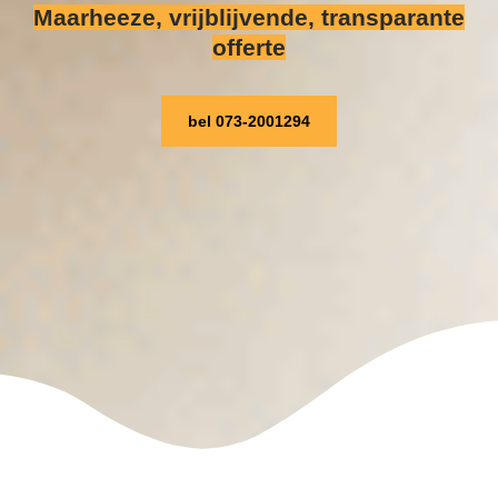
Maarheeze, vrijblijvende, transparante
offerte
bel 073-2001294