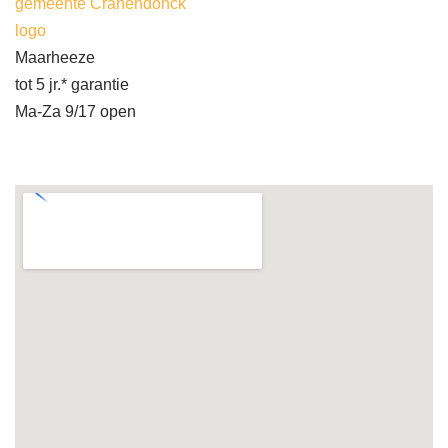
gemeente Cranendonck
logo
Maarheeze
tot 5 jr.* garantie
Ma-Za 9/17 open