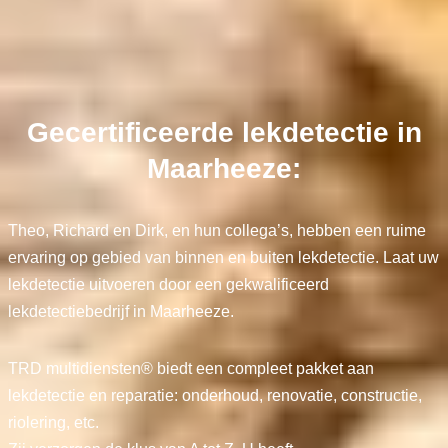
Gecertificeerde lekdetectie in
Maarheeze:
Theo, Richard en Dirk, en hun collega’s, hebben een ruime
ervaring op gebied van binnen en buiten lekdetectie. Laat uw
lekdetectie uitvoeren door een gekwalificeerd
lekdetectiebedrijf in Maarheeze.
TRD multidiensten® biedt een compleet pakket aan
lekdetectie en reparatie: onderhoud, renovatie, constructie,
riolering, etc.