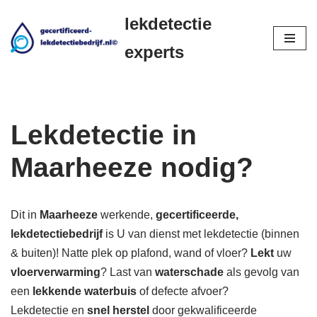
lekdetectie
Ga
experts
naar
de
inhoud
Lekdetectie in
Maarheeze nodig?
Dit in
Maarheeze
werkende,
gecertificeerde,
lekdetectiebedrijf
is U van dienst met lekdetectie (binnen
& buiten)! Natte plek op plafond, wand of vloer?
Lekt
uw
vloerverwarming
? Last van
waterschade
als gevolg van
een
lekkende waterbuis
of defecte afvoer?
Lekdetectie en
snel herstel
door gekwalificeerde