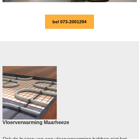
bel 073-2001294
Vloerverwarming Maarheeze