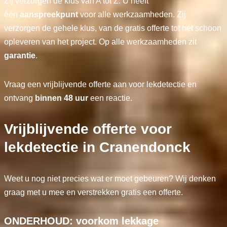
Zij verzorgen de klus van A tot Z. U heeft
één
aanspreekpunt
voor alle werkzaamheden. Zij
verzorgen de gehele klus, van de gratis offerte tot het schoon
opleveren van het project. Op alle werkzaamheden zit
garantie
.
Vraag een vrijblijvende offerte aan voor lekdetectie en
ontvang
binnen 48 uur
een reactie.
Vrijblijvende offerte voor
lekdetectie in Cranendonck
Weet u nog niet precies wat er moet gebeuren? Wij denken
graag met u mee en verstrekken gratis een offerte.
ONDERHOUD: voorkom lekkage