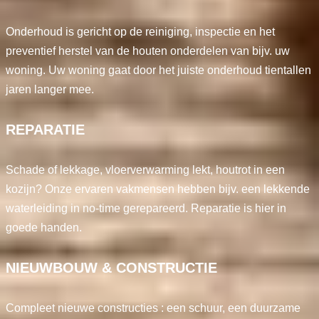
Onderhoud is gericht op de reiniging, inspectie en het
preventief herstel van de houten onderdelen van bijv. uw
woning. Uw woning gaat door het juiste onderhoud tientallen
jaren langer mee.
REPARATIE
Schade of lekkage, vloerverwarming lekt, houtrot in een
kozijn? Onze ervaren vakmensen hebben bijv. een lekkende
waterleiding in no-time gerepareerd. Reparatie is hier in
goede handen.
NIEUWBOUW & CONSTRUCTIE
Compleet nieuwe constructies : een schuur, een duurzame