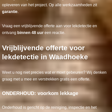
opleveren van het project. Op alle werkzaamheden zit
garantie
.
Vraag een vrijblijvende offerte aan voor lekdetectie en
ontvang
binnen 48 uur
een reactie.
Vrijblijvende offerte voor
lekdetectie in Waadhoeke
Weet u nog niet precies wat er moet gebeuren? Wij denken
graag met u mee en verstrekken gratis een offerte.
ONDERHOUD: voorkom lekkage
Onderhoud is gericht op de reiniging, inspectie en het