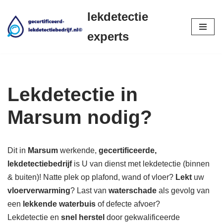
lekdetectie
Ga
experts
naar
de
inhoud
Lekdetectie in
Marsum nodig?
Dit in
Marsum
werkende,
gecertificeerde,
lekdetectiebedrijf
is U van dienst met lekdetectie (binnen
& buiten)! Natte plek op plafond, wand of vloer?
Lekt
uw
vloerverwarming
? Last van
waterschade
als gevolg van
een
lekkende waterbuis
of defecte afvoer?
Lekdetectie en
snel herstel
door gekwalificeerde