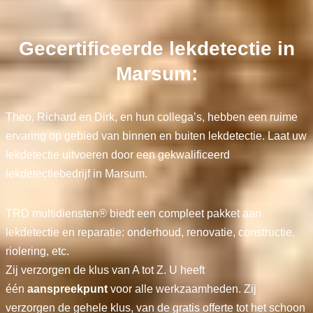
Gecertificeerde lekdetectie in
Marsum:
Theo, Richard en Dirk, en hun collega’s, hebben een ruime
ervaring op gebied van binnen en buiten lekdetectie. Laat uw
lekdetectie uitvoeren door een gekwalificeerd
lekdetectiebedrijf in Marsum.
TRD multidiensten® biedt een compleet pakket aan
lekdetectie en reparatie: onderhoud, renovatie, constructie,
riolering, etc.
Zij verzorgen de klus van A tot Z. U heeft
één
aanspreekpunt
voor alle werkzaamheden. Zij
verzorgen de gehele klus, van de gratis offerte tot het schoon