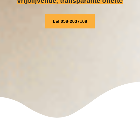
vrijblijvende, transparante offerte
bel 058-2037108