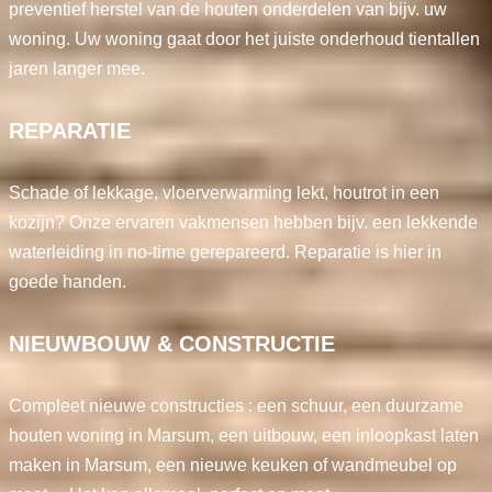
preventief herstel van de houten onderdelen van bijv. uw
woning. Uw woning gaat door het juiste onderhoud tientallen
jaren langer mee.
REPARATIE
Schade of lekkage, vloerverwarming lekt, houtrot in een
kozijn? Onze ervaren vakmensen hebben bijv. een lekkende
waterleiding in no-time gerepareerd. Reparatie is hier in
goede handen.
NIEUWBOUW & CONSTRUCTIE
Compleet nieuwe constructies : een schuur, een duurzame
houten woning in Marsum, een uitbouw, een inloopkast laten
maken in Marsum, een nieuwe keuken of wandmeubel op