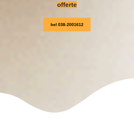
offerte
bel 038-2001612