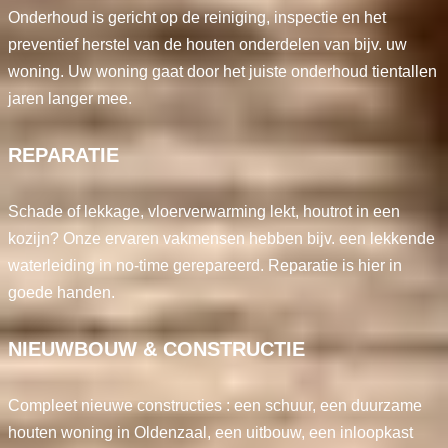
Onderhoud is gericht op de reiniging, inspectie en het
preventief herstel van de houten onderdelen van bijv. uw
woning. Uw woning gaat door het juiste onderhoud tientallen
jaren langer mee.
REPARATIE
Schade of lekkage, vloerverwarming lekt, houtrot in een
kozijn? Onze ervaren vakmensen hebben bijv. een lekkende
waterleiding in no-time gerepareerd. Reparatie is hier in
goede handen.
NIEUWBOUW & CONSTRUCTIE
Compleet nieuwe constructies : een schuur, een duurzame
houten woning in Oldenzaal, een uitbouw, een inloopkast