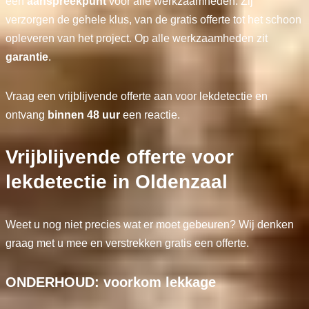
één
aanspreekpunt
voor alle werkzaamheden. Zij
verzorgen de gehele klus, van de gratis offerte tot het schoon
opleveren van het project. Op alle werkzaamheden zit
garantie
.
Vraag een vrijblijvende offerte aan voor lekdetectie en
ontvang
binnen 48 uur
een reactie.
Vrijblijvende offerte voor
lekdetectie in Oldenzaal
Weet u nog niet precies wat er moet gebeuren? Wij denken
graag met u mee en verstrekken gratis een offerte.
ONDERHOUD: voorkom lekkage