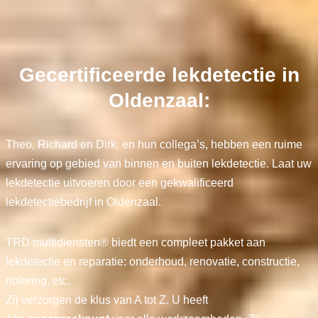
Gecertificeerde lekdetectie in
Oldenzaal:
Theo, Richard en Dirk, en hun collega’s, hebben een ruime
ervaring op gebied van binnen en buiten lekdetectie. Laat uw
lekdetectie uitvoeren door een gekwalificeerd
lekdetectiebedrijf in Oldenzaal.
TRD multidiensten® biedt een compleet pakket aan
lekdetectie en reparatie: onderhoud, renovatie, constructie,
riolering, etc.
Zij verzorgen de klus van A tot Z. U heeft