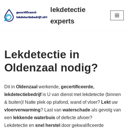
lekdetectie
Ga
experts
naar
de
inhoud
Lekdetectie in
Oldenzaal nodig?
Dit in
Oldenzaal
werkende,
gecertificeerde,
lekdetectiebedrijf
is U van dienst met lekdetectie (binnen
& buiten)! Natte plek op plafond, wand of vloer?
Lekt
uw
vloerverwarming
? Last van
waterschade
als gevolg van
een
lekkende waterbuis
of defecte afvoer?
Lekdetectie en
snel herstel
door gekwalificeerde