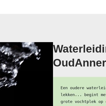
Waterleidi
OudAnner
Een oudere waterlei
lekken... begint me
grote vochtplek op 