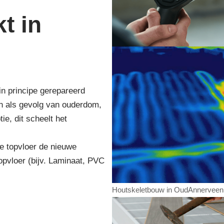
t in
 in principe gerepareerd
an als gevolg van ouderdom,
e, dit scheelt het
e topvloer de nieuwe
opvloer (bijv. Laminaat, PVC
Houtskeletbouw in OudAnnerveen