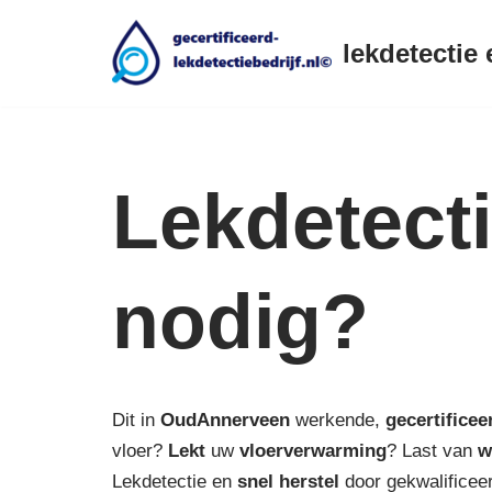
lekdetectie 
Ga
naar
de
inhoud
Lekdetect
nodig?
Dit in
OudAnnerveen
werkende,
gecertificee
vloer?
Lekt
uw
vloerverwarming
? Last van
w
Lekdetectie en
snel herstel
door gekwalificeer