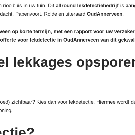
 rioolbuis in uw tuin. Dit
allround lekdetectiebedrijf
is
aan
edacht, Papenvoort, Rolde en uiteraard
OudAnnerveen
.
veen op korte termijn, met een rapport voor uw verzeke
offerte voor lekdetectie in OudAnnerveen van dit gekwali
el lekkages opspore
(goed) zichtbaar? Kies dan voor lekdetectie. Hiermee wordt
oning.
ctie?