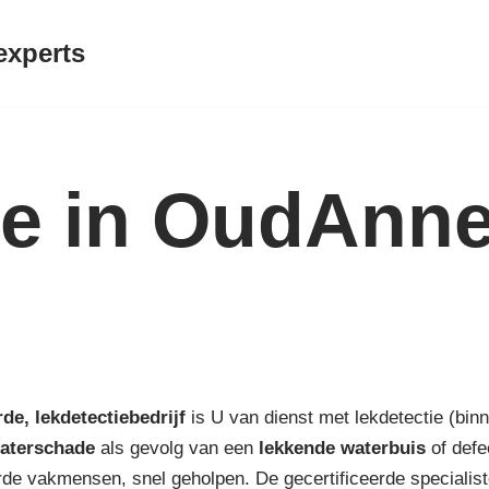
experts
ie in OudAnn
rde,
lekdetectiebedrijf
is U van dienst met lekdetectie (bin
aterschade
als gevolg van een
lekkende waterbuis
of defe
de vakmensen, snel geholpen. De gecertificeerde specialist