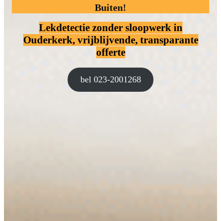
Buiten!
Lekdetectie zonder sloopwerk
in
Ouderkerk, vrijblijvende, transparante
offerte
bel 023-2001268