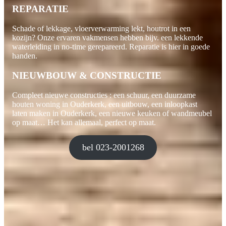
REPARATIE
Schade of lekkage, vloerverwarming lekt, houtrot in een
kozijn? Onze ervaren vakmensen hebben bijv. een lekkende
waterleiding in no-time gerepareerd. Reparatie is hier in goede
handen.
NIEUWBOUW & CONSTRUCTIE
Compleet nieuwe constructies : een schuur, een duurzame
houten woning in Ouderkerk, een uitbouw, een inloopkast
laten maken in Ouderkerk, een nieuwe keuken of wandmeubel
op maat… Het kan allemaal, perfect op maat.
bel 023-2001268