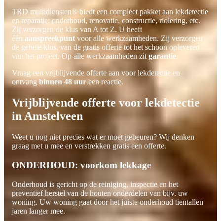
TRD multidiensten® biedt een compleet pakket aan lekdetectie
en reparatie: onderhoud, renovatie, constructie, riolering, etc.
Zij verzorgen de klus van A tot Z. U heeft
één
aanspreekpunt
voor alle werkzaamheden. Zij verzorgen
de gehele klus, van de gratis offerte tot het schoon opleveren
van het project. Op alle werkzaamheden zit
garantie
.
Vraag een vrijblijvende offerte aan voor lekdetectie en
ontvang
binnen 48 uur
een reactie.
Vrijblijvende offerte voor lekdetectie
in Amstelveen
Weet u nog niet precies wat er moet gebeuren? Wij denken
graag met u mee en verstrekken gratis een offerte.
ONDERHOUD: voorkom lekkage
Onderhoud is gericht op de reiniging, inspectie en het
preventief herstel van de houten onderdelen van bijv. uw
woning. Uw woning gaat door het juiste onderhoud tientallen
jaren langer mee.