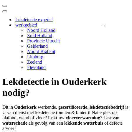
Navigatie
Menu
Navigatie
Menu
Lekdetectie experts!
werkgebied
Noord Holland
Zuid Holland
Provincie Utrecht
Gelderland
Noord Brabant
Limburg
Zeeland
Flevoland
Lekdetectie in Ouderkerk
nodig?
Dit in
Ouderkerk
werkende,
gecertificeerde,
lekdetectiebedrijf
is
U van dienst met lekdetectie (binnen & buiten)! Natte plek op
plafond, wand of vloer?
Lekt
uw
vloerverwarming
? Last van
waterschade
als gevolg van een
lekkende waterbuis
of defecte
afvoer?