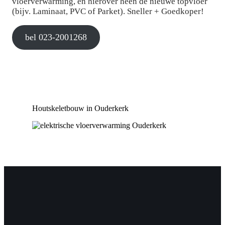
vloerverwarming, en hierover heen de nieuwe topvloer
(bijv. Laminaat, PVC of Parket). Sneller + Goedkoper!
bel 023-2001268
Houtskeletbouw in Ouderkerk