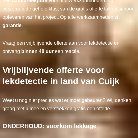
één
aanspreekpunt
voor alle werkzaamheden. Zij
verzorgen de gehele klus, van de gratis offerte tot het schoon
opleveren van het project. Op alle werkzaamheden zit
garantie
.
Vraag een vrijblijvende offerte aan voor lekdetectie en
ontvang
binnen 48 uur
een reactie.
Vrijblijvende offerte voor
lekdetectie in land van Cuijk
Weet u nog niet precies wat er moet gebeuren? Wij denken
graag met u mee en verstrekken gratis een offerte.
ONDERHOUD: voorkom lekkage