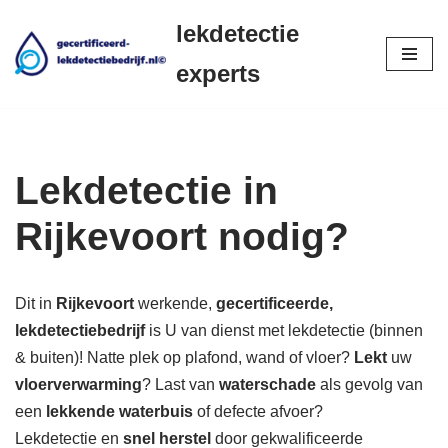
lekdetectie
Ga
experts
naar
de
inhoud
Lekdetectie in
Rijkevoort nodig?
Dit in
Rijkevoort
werkende,
gecertificeerde,
lekdetectiebedrijf
is U van dienst met lekdetectie (binnen
& buiten)! Natte plek op plafond, wand of vloer?
Lekt
uw
vloerverwarming
? Last van
waterschade
als gevolg van
een
lekkende waterbuis
of defecte afvoer?
Lekdetectie en
snel herstel
door gekwalificeerde