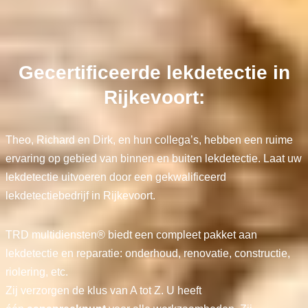
Gecertificeerde lekdetectie in
Rijkevoort:
Theo, Richard en Dirk, en hun collega’s, hebben een ruime
ervaring op gebied van binnen en buiten lekdetectie. Laat uw
lekdetectie uitvoeren door een gekwalificeerd
lekdetectiebedrijf in Rijkevoort.
TRD multidiensten® biedt een compleet pakket aan
lekdetectie en reparatie: onderhoud, renovatie, constructie,
riolering, etc.
Zij verzorgen de klus van A tot Z. U heeft