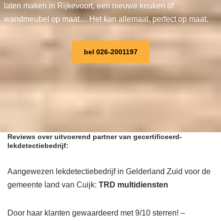
laten maken in Rijkevoort, een nieuwe keuken of
wandmeubel op maat… Het kan allemaal, perfect op maat.
bel 026-2001197
Reviews over uitvoerend partner van gecertificeerd-
lekdetectiebedrijf:
Aangewezen lekdetectiebedrijf in Gelderland Zuid voor de
gemeente land van Cuijk:
TRD multidiensten
Door haar klanten gewaardeerd met 9/10 sterren! –