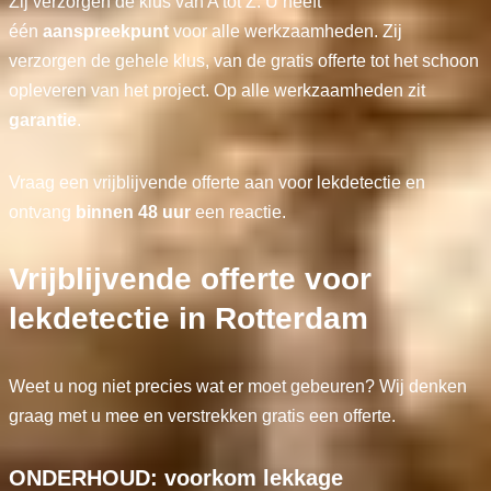
Zij verzorgen de klus van A tot Z. U heeft
één
aanspreekpunt
voor alle werkzaamheden. Zij
verzorgen de gehele klus, van de gratis offerte tot het schoon
opleveren van het project. Op alle werkzaamheden zit
garantie
.
Vraag een vrijblijvende offerte aan voor lekdetectie en
ontvang
binnen 48 uur
een reactie.
Vrijblijvende offerte voor
lekdetectie in Rotterdam
Weet u nog niet precies wat er moet gebeuren? Wij denken
graag met u mee en verstrekken gratis een offerte.
ONDERHOUD: voorkom lekkage