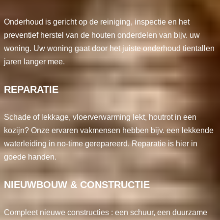
Onderhoud is gericht op de reiniging, inspectie en het
preventief herstel van de houten onderdelen van bijv. uw
woning. Uw woning gaat door het juiste onderhoud tientallen
jaren langer mee.
REPARATIE
Schade of lekkage, vloerverwarming lekt, houtrot in een
kozijn? Onze ervaren vakmensen hebben bijv. een lekkende
waterleiding in no-time gerepareerd. Reparatie is hier in
goede handen.
NIEUWBOUW & CONSTRUCTIE
Compleet nieuwe constructies : een schuur, een duurzame