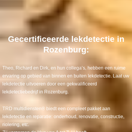
Gecertificeerde lekdetectie in
Rozenburg:
Theo, Richard en Dirk, en hun collega’s, hebben een ruime
ervaring op gebied van binnen en buiten lekdetectie. Laat uw
lekdetectie uitvoeren door een gekwalificeerd
lekdetectiebedrijf in Rozenburg.
TRD multidiensten® biedt een compleet pakket aan
lekdetectie en reparatie: onderhoud, renovatie, constructie,
riolering, etc.