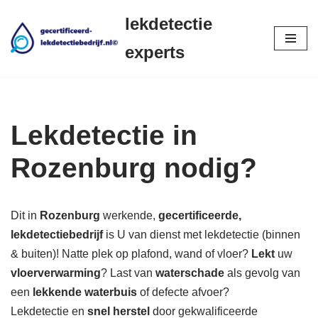
lekdetectie
Ga
experts
naar
de
inhoud
Lekdetectie in
Rozenburg nodig?
Dit in
Rozenburg
werkende,
gecertificeerde,
lekdetectiebedrijf
is U van dienst met lekdetectie (binnen
& buiten)! Natte plek op plafond, wand of vloer?
Lekt
uw
vloerverwarming
? Last van
waterschade
als gevolg van
een
lekkende waterbuis
of defecte afvoer?
Lekdetectie en
snel herstel
door gekwalificeerde