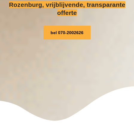
Rozenburg, vrijblijvende, transparante
offerte
bel 070-2002626