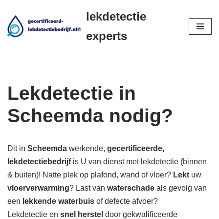
lekdetectie
Ga
experts
naar
de
inhoud
Lekdetectie in
Scheemda nodig?
Dit in
Scheemda
werkende,
gecertificeerde,
lekdetectiebedrijf
is U van dienst met lekdetectie (binnen
& buiten)! Natte plek op plafond, wand of vloer?
Lekt
uw
vloerverwarming
? Last van
waterschade
als gevolg van
een
lekkende waterbuis
of defecte afvoer?
Lekdetectie en
snel herstel
door gekwalificeerde