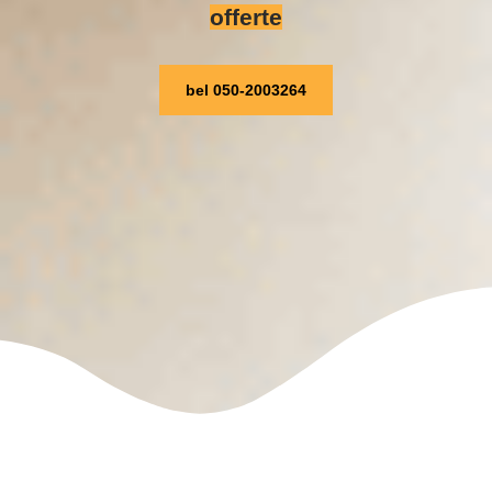
offerte
bel 050-2003264