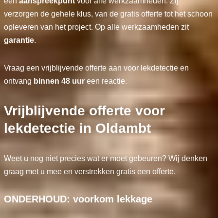
één
aanspreekpunt
voor alle werkzaamheden. Zij
verzorgen de gehele klus, van de gratis offerte tot het schoon
opleveren van het project. Op alle werkzaamheden zit
garantie
.
Vraag een vrijblijvende offerte aan voor lekdetectie en
ontvang
binnen 48 uur
een reactie.
Vrijblijvende offerte voor
lekdetectie in Oldambt
Weet u nog niet precies wat er moet gebeuren? Wij denken
graag met u mee en verstrekken gratis een offerte.
ONDERHOUD: voorkom lekkage