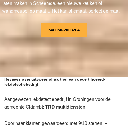
laten maken in Scheemda, een nieuwe keuken of
wandmeubel op maat… Het kan allemaal, perfect op maat.
bel 050-2003264
Reviews over uitvoerend partner van gecertificeerd-
lekdetectiebedrijf:
Aangewezen lekdetectiebedrijf in Groningen voor de
gemeente Oldambt:
TRD multidiensten
Door haar klanten gewaardeerd met 9/10 sterren! –