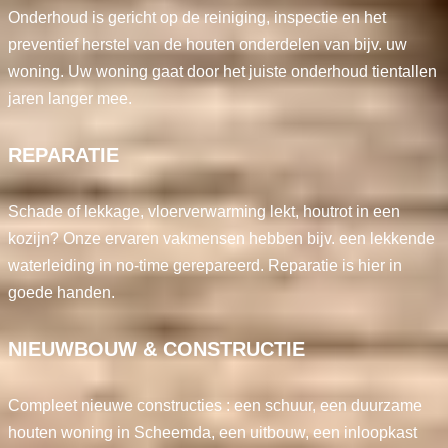
Onderhoud is gericht op de reiniging, inspectie en het
preventief herstel van de houten onderdelen van bijv. uw
woning. Uw woning gaat door het juiste onderhoud tientallen
jaren langer mee.
REPARATIE
Schade of lekkage, vloerverwarming lekt, houtrot in een
kozijn? Onze ervaren vakmensen hebben bijv. een lekkende
waterleiding in no-time gerepareerd. Reparatie is hier in
goede handen.
NIEUWBOUW & CONSTRUCTIE
Compleet nieuwe constructies : een schuur, een duurzame
houten woning in Scheemda, een uitbouw, een inloopkast