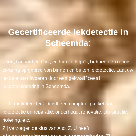
Gecertificeerde lekdetectie in
Scheemda:
Theo, Richard en Dirk, en hun collega’s, hebben een ruime
ervaring op gebied van binnen en buiten lekdetectie. Laat uw
lekdetectie uitvoeren door een gekwalificeerd
lekdetectiebedrijf in Scheemda.
TRD multidiensten® biedt een compleet pakket aan
lekdetectie en reparatie: onderhoud, renovatie, constructie,
riolering, etc.
Zij verzorgen de klus van A tot Z. U heeft