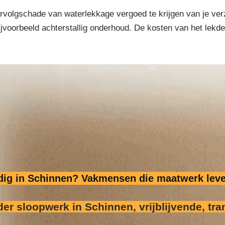
volgschade van waterlekkage vergoed te krijgen van je verzek
 bijvoorbeeld achterstallig onderhoud. De kosten van het lek
odig in Schinnen? Vakmensen die maatwerk leve
der sloopwerk
in Schinnen, vrijblijvende, tra