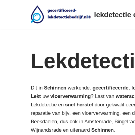
lekdetectie 
Ga
naar
de
inhoud
Lekdetect
Dit in
Schinnen
werkende,
gecertificeerde,
l
Lekt
uw
vloerverwarming
? Last van
watersc
Lekdetectie en
snel herstel
door gekwalificeer
reparatie van bijv. een vloerverwarming, een d
Beekdaelen, dus ook in Amstenrade, Bingelra
Wijnandsrade en uiteraard
Schinnen
.