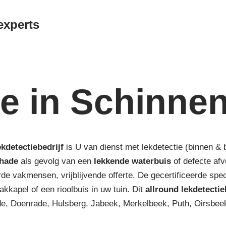
experts
ie in Schinne
ekdetectiebedrijf
is U van dienst met lekdetectie (binnen & 
hade
als gevolg van een
lekkende waterbuis
of defecte af
de vakmensen, vrijblijvende offerte. De gecertificeerde spe
akkapel of een rioolbuis in uw tuin. Dit
allround lekdetectie
de, Doenrade, Hulsberg, Jabeek, Merkelbeek, Puth, Oirsbee