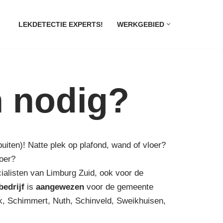
LEKDETECTIE EXPERTS!
WERKGEBIED
n nodig?
buiten)! Natte plek op plafond, wand of vloer?
voer?
cialisten van Limburg Zuid, ook voor de
bedrijf
is
aangewezen
voor de gemeente
k, Schimmert, Nuth, Schinveld, Sweikhuisen,