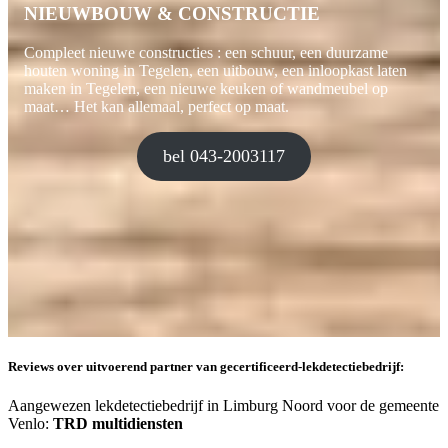
NIEUWBOUW & CONSTRUCTIE
Compleet nieuwe constructies : een schuur, een duurzame
houten woning in Tegelen, een uitbouw, een inloopkast laten
maken in Tegelen, een nieuwe keuken of wandmeubel op
maat… Het kan allemaal, perfect op maat.
bel 043-2003117
Reviews over uitvoerend partner van gecertificeerd-lekdetectiebedrijf:
Aangewezen lekdetectiebedrijf in Limburg Noord voor de gemeente
Venlo:
TRD multidiensten