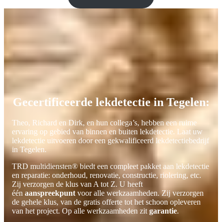
Gecertificeerde lekdetectie in Tegelen:
Theo, Richard en Dirk, en hun collega’s, hebben een ruime
ervaring op gebied van binnen en buiten lekdetectie. Laat uw
lekdetectie uitvoeren door een gekwalificeerd lekdetectiebedrijf
in Tegelen.
TRD multidiensten® biedt een compleet pakket aan lekdetectie
en reparatie: onderhoud, renovatie, constructie, riolering, etc.
Zij verzorgen de klus van A tot Z. U heeft
één
aanspreekpunt
voor alle werkzaamheden. Zij verzorgen
de gehele klus, van de gratis offerte tot het schoon opleveren
van het project. Op alle werkzaamheden zit
garantie
.