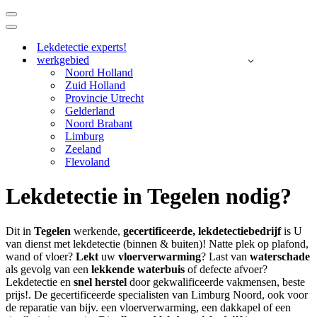
Navigatie
Menu
Navigatie
Menu
Lekdetectie experts!
werkgebied
Noord Holland
Zuid Holland
Provincie Utrecht
Gelderland
Noord Brabant
Limburg
Zeeland
Flevoland
Lekdetectie in Tegelen nodig?
Dit in
Tegelen
werkende,
gecertificeerde,
lekdetectiebedrijf
is U
van dienst met lekdetectie (binnen & buiten)! Natte plek op plafond,
wand of vloer?
Lekt
uw
vloerverwarming
? Last van
waterschade
als gevolg van een
lekkende waterbuis
of defecte afvoer?
Lekdetectie en
snel herstel
door gekwalificeerde vakmensen, beste
prijs!. De gecertificeerde specialisten van Limburg Noord, ook voor
de reparatie van bijv. een vloerverwarming, een dakkapel of een