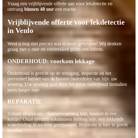
Vraag een vrijblijvende offerte aan voor lekdetectie en
ontvang
binnen 48 uur
een reactie.
Vrijblijvende offerte voor lekdetectie
in Venlo
Weet u nog niet precies wat er moet gebeuren? Wij denken
graag met u mee en verstrekken gratis een offerte.
ONDERHOUD: voorkom lekkage
Onderhoud is gericht op de reiniging, inspectie en het
preventief herstel van de houten onderdelen van bijv. uw
woning. Uw woning gaat door het juiste onderhoud tientallen
jaren langer mee.
REPARATIE
Schade of lekkage, vloerverwarming lekt, houtrot in een
kozijn? Onze ervaren vakmensen hebben bijv. een lekkende
waterleiding in no-time gerepareerd. Reparatie is hier in goede
handen.