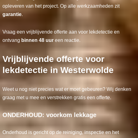
opleveren van het project. Op alle werkzaamheden zit
garantie
.
Vraag een vrijblijvende offerte aan voor lekdetectie en
ontvang
binnen 48 uur
een reactie.
Vrijblijvende offerte voor
lekdetectie in Westerwolde
Weet u nog niet precies wat er moet gebeuren? Wij denken
graag met u mee en verstrekken gratis een offerte.
ONDERHOUD: voorkom lekkage
Onderhoud is gericht op de reiniging, inspectie en het