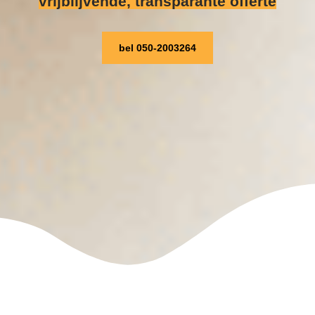
vrijblijvende, transparante offerte
bel 050-2003264