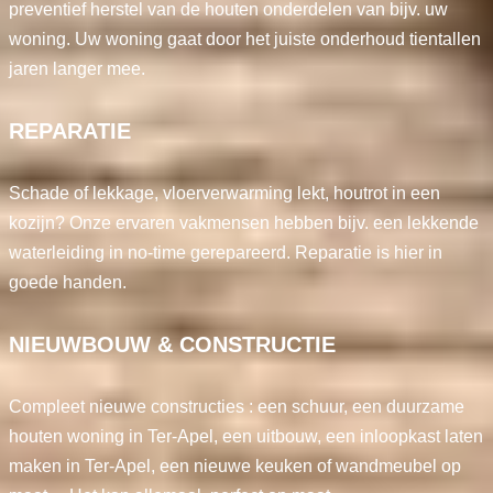
preventief herstel van de houten onderdelen van bijv. uw
woning. Uw woning gaat door het juiste onderhoud tientallen
jaren langer mee.
REPARATIE
Schade of lekkage, vloerverwarming lekt, houtrot in een
kozijn? Onze ervaren vakmensen hebben bijv. een lekkende
waterleiding in no-time gerepareerd. Reparatie is hier in
goede handen.
NIEUWBOUW & CONSTRUCTIE
Compleet nieuwe constructies : een schuur, een duurzame
houten woning in Ter-Apel, een uitbouw, een inloopkast laten
maken in Ter-Apel, een nieuwe keuken of wandmeubel op