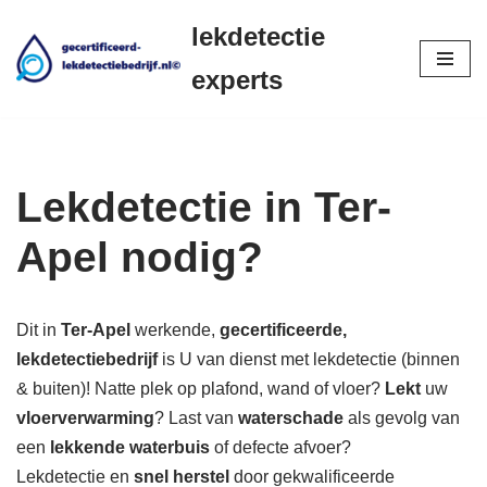
lekdetectie
Ga
experts
naar
de
inhoud
Lekdetectie in Ter-
Apel nodig?
Dit in
Ter-Apel
werkende,
gecertificeerde,
lekdetectiebedrijf
is U van dienst met lekdetectie (binnen
& buiten)! Natte plek op plafond, wand of vloer?
Lekt
uw
vloerverwarming
? Last van
waterschade
als gevolg van
een
lekkende waterbuis
of defecte afvoer?
Lekdetectie en
snel herstel
door gekwalificeerde