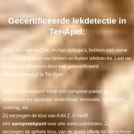
Gecertificeerde lekdetectie in
Ter-Apel:
Theo, Richard en Dirk, en hun collega’s, hebben een ruime
ervaring op gebied van binnen en buiten lekdetectie. Laat uw
lekdetectie uitvoeren door een gekwalificeerd
lekdetectiebedrijf in Ter-Apel.
TRD multidiensten® biedt een compleet pakket aan
lekdetectie en reparatie: onderhoud, renovatie, constructie,
riolering, etc.
Zij verzorgen de klus van A tot Z. U heeft
één
aanspreekpunt
voor alle werkzaamheden. Zij
verzorgen de gehele klus, van de gratis offerte tot het schoon