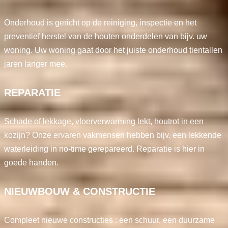
Onderhoud is gericht op de reiniging, inspectie en het
preventief herstel van de houten onderdelen van bijv. uw
woning. Uw woning gaat door het juiste onderhoud tientallen
jaren langer mee.
REPARATIE
Schade of lekkage, vloerverwarming lekt, houtrot in een
kozijn? Onze ervaren vakmensen hebben bijv. een lekkende
waterleiding in no-time gerepareerd. Reparatie is hier in
goede handen.
NIEUWBOUW & CONSTRUCTIE
Compleet nieuwe constructies : een schuur, een duurzame