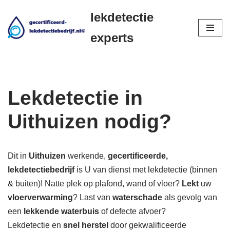
lekdetectie
Ga
experts
naar
de
inhoud
Lekdetectie in
Uithuizen nodig?
Dit in
Uithuizen
werkende,
gecertificeerde,
lekdetectiebedrijf
is U van dienst met lekdetectie (binnen
& buiten)! Natte plek op plafond, wand of vloer?
Lekt
uw
vloerverwarming
? Last van
waterschade
als gevolg van
een
lekkende waterbuis
of defecte afvoer?
Lekdetectie en
snel herstel
door gekwalificeerde