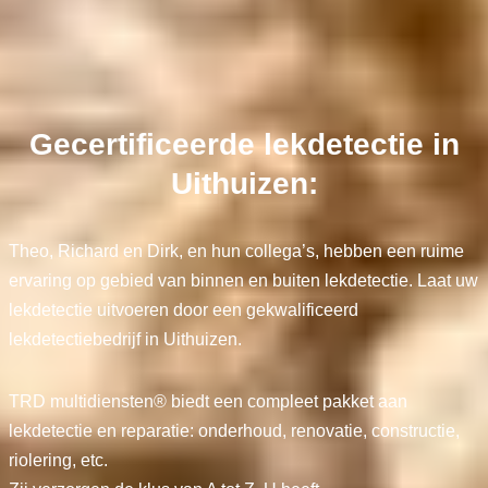
Gecertificeerde lekdetectie in
Uithuizen:
Theo, Richard en Dirk, en hun collega’s, hebben een ruime
ervaring op gebied van binnen en buiten lekdetectie. Laat uw
lekdetectie uitvoeren door een gekwalificeerd
lekdetectiebedrijf in Uithuizen.
TRD multidiensten® biedt een compleet pakket aan
lekdetectie en reparatie: onderhoud, renovatie, constructie,
riolering, etc.