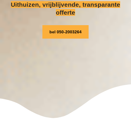
Uithuizen, vrijblijvende, transparante
offerte
bel 050-2003264