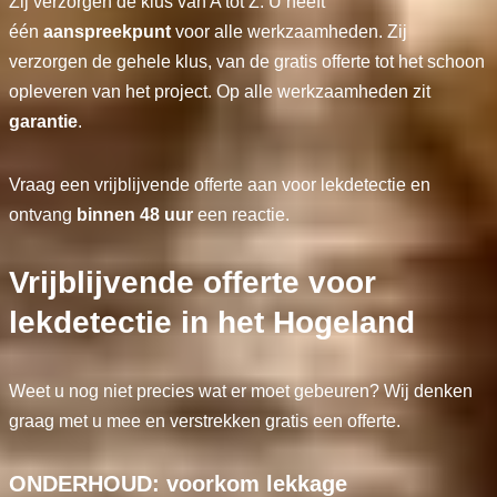
Zij verzorgen de klus van A tot Z. U heeft
één
aanspreekpunt
voor alle werkzaamheden. Zij
verzorgen de gehele klus, van de gratis offerte tot het schoon
opleveren van het project. Op alle werkzaamheden zit
garantie
.
Vraag een vrijblijvende offerte aan voor lekdetectie en
ontvang
binnen 48 uur
een reactie.
Vrijblijvende offerte voor
lekdetectie in het Hogeland
Weet u nog niet precies wat er moet gebeuren? Wij denken
graag met u mee en verstrekken gratis een offerte.
ONDERHOUD: voorkom lekkage