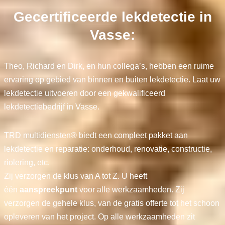
Gecertificeerde lekdetectie in
Vasse:
Theo, Richard en Dirk, en hun collega’s, hebben een ruime
ervaring op gebied van binnen en buiten lekdetectie. Laat uw
lekdetectie uitvoeren door een gekwalificeerd
lekdetectiebedrijf in Vasse.
TRD multidiensten® biedt een compleet pakket aan
lekdetectie en reparatie: onderhoud, renovatie, constructie,
riolering, etc.
Zij verzorgen de klus van A tot Z. U heeft
één
aanspreekpunt
voor alle werkzaamheden. Zij
verzorgen de gehele klus, van de gratis offerte tot het schoon
opleveren van het project. Op alle werkzaamheden zit