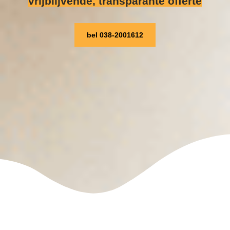
vrijblijvende, transparante offerte
bel 038-2001612