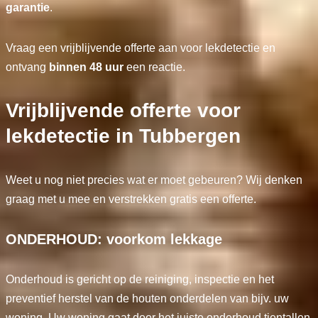
garantie
.
Vraag een vrijblijvende offerte aan voor lekdetectie en
ontvang
binnen 48 uur
een reactie.
Vrijblijvende offerte voor
lekdetectie in Tubbergen
Weet u nog niet precies wat er moet gebeuren? Wij denken
graag met u mee en verstrekken gratis een offerte.
ONDERHOUD: voorkom lekkage
Onderhoud is gericht op de reiniging, inspectie en het
preventief herstel van de houten onderdelen van bijv. uw
woning. Uw woning gaat door het juiste onderhoud tientallen