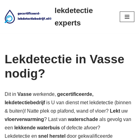
lekdetectie
Ga
experts
naar
de
inhoud
Lekdetectie in Vasse
nodig?
Dit in
Vasse
werkende,
gecertificeerde,
lekdetectiebedrijf
is U van dienst met lekdetectie (binnen
& buiten)! Natte plek op plafond, wand of vloer?
Lekt
uw
vloerverwarming
? Last van
waterschade
als gevolg van
een
lekkende waterbuis
of defecte afvoer?
Lekdetectie en
snel herstel
door gekwalificeerde