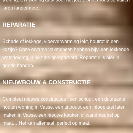
jaren langer mee.
REPARATIE
Schade of lekkage, vloerverwarming lekt, houtrot in een
kozijn? Onze ervaren vakmensen hebben bijv. een lekkende
waterleiding in no-time gerepareerd. Reparatie is hier in
goede handen.
NIEUWBOUW & CONSTRUCTIE
Compleet nieuwe constructies : een schuur, een duurzame
houten woning in Vasse, een uitbouw, een inloopkast laten
maken in Vasse, een nieuwe keuken of wandmeubel op
maat… Het kan allemaal, perfect op maat.