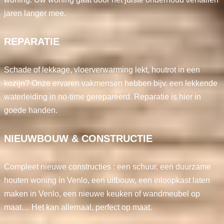
jaren langer mee.
REPARATIE
Schade of lekkage, vloerverwarming lekt, houtrot in een
kozijn? Onze ervaren vakmensen hebben bijv. een lekkende
waterleiding in no-time gerepareerd. Reparatie is hier in
goede handen.
NIEUWBOUW & CONSTRUCTIE
Compleet nieuwe constructies : een schuur, een duurzame
houten woning in Venlo, een uitbouw, een inloopkast laten
maken in Venlo, een nieuwe keuken of wandmeubel op
maat… Het kan allemaal, perfect op maat.