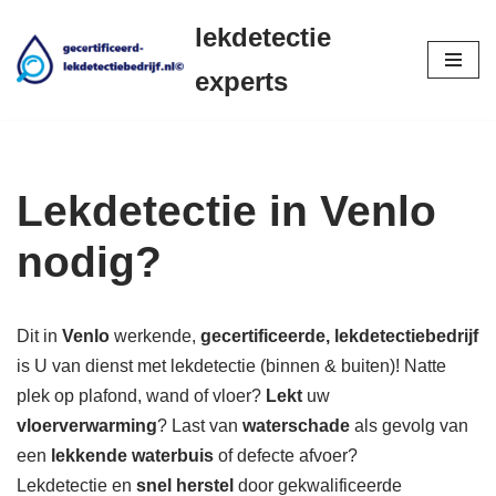
lekdetectie
Ga
experts
naar
de
inhoud
Lekdetectie in Venlo
nodig?
Dit in
Venlo
werkende,
gecertificeerde,
lekdetectiebedrijf
is U van dienst met lekdetectie (binnen & buiten)! Natte
plek op plafond, wand of vloer?
Lekt
uw
vloerverwarming
? Last van
waterschade
als gevolg van
een
lekkende waterbuis
of defecte afvoer?
Lekdetectie en
snel herstel
door gekwalificeerde