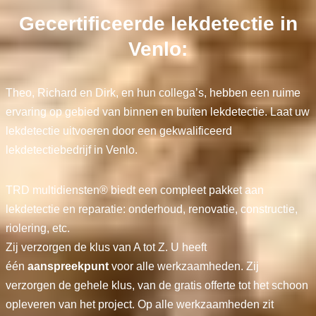
Gecertificeerde lekdetectie in
Venlo:
Theo, Richard en Dirk, en hun collega’s, hebben een ruime
ervaring op gebied van binnen en buiten lekdetectie. Laat uw
lekdetectie uitvoeren door een gekwalificeerd
lekdetectiebedrijf in Venlo.
TRD multidiensten® biedt een compleet pakket aan
lekdetectie en reparatie: onderhoud, renovatie, constructie,
riolering, etc.
Zij verzorgen de klus van A tot Z. U heeft
één
aanspreekpunt
voor alle werkzaamheden. Zij
verzorgen de gehele klus, van de gratis offerte tot het schoon
opleveren van het project. Op alle werkzaamheden zit