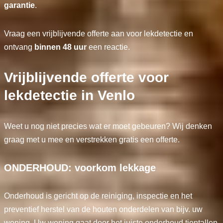
garantie
.
Vraag een vrijblijvende offerte aan voor lekdetectie en
ontvang
binnen 48 uur
een reactie.
Vrijblijvende offerte voor
lekdetectie in Venlo
Weet u nog niet precies wat er moet gebeuren? Wij denken
graag met u mee en verstrekken gratis een offerte.
ONDERHOUD: voorkom lekkage
Onderhoud is gericht op de reiniging, inspectie en het
preventief herstel van de houten onderdelen van bijv. uw
woning. Uw woning gaat door het juiste onderhoud tientallen