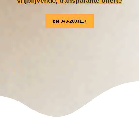
vrijblijvende, transparante offerte
bel 043-2003117