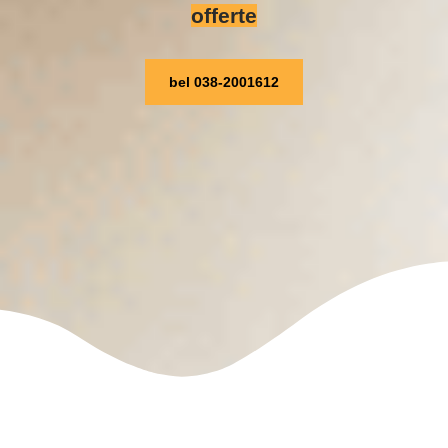
offerte
bel 038-2001612