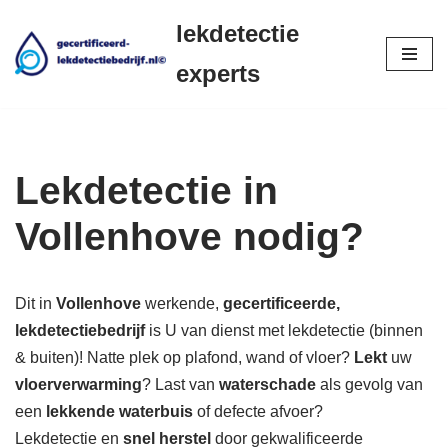
lekdetectie
Ga
experts
naar
de
inhoud
Lekdetectie in
Vollenhove nodig?
Dit in
Vollenhove
werkende,
gecertificeerde,
lekdetectiebedrijf
is U van dienst met lekdetectie (binnen
& buiten)! Natte plek op plafond, wand of vloer?
Lekt
uw
vloerverwarming
? Last van
waterschade
als gevolg van
een
lekkende waterbuis
of defecte afvoer?
Lekdetectie en
snel herstel
door gekwalificeerde