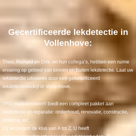
Gecertificeerde lekdetectie in
Vollenhove:
Theo, Richard en Dirk, en hun collega’s, hebben een ruime
ervaring op gebied van binnen en buiten lekdetectie. Laat uw
lekdetectie uitvoeren door een gekwalificeerd
lekdetectiebedrijf in Vollenhove.
TRD multidiensten® biedt een compleet pakket aan
lekdetectie en reparatie: onderhoud, renovatie, constructie,
riolering, etc.
Zij verzorgen de klus van A tot Z. U heeft