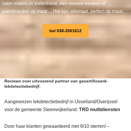
laten maken in Vollenhove, een nieuwe keuken of
wandmeubel op maat… Het kan allemaal, perfect op maat.
bel 038-2001612
Reviews over uitvoerend partner van gecertificeerd-
lekdetectiebedrijf:
Aangewezen lekdetectiebedrijf in IJsselland/Overijssel
voor de gemeente Steenwijkerland:
TRD multidiensten
Door haar klanten gewaardeerd met 9/10 sterren! –