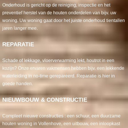
Onderhoud is gericht op de reiniging, inspectie en het
preventief herstel van de houten onderdelen van bijv. uw
woning. Uw woning gaat door het juiste onderhoud tientallen
jaren langer mee.
REPARATIE
Schade of lekkage, vloerverwarming lekt, houtrot in een
kozijn? Onze ervaren vakmensen hebben bijv. een lekkende
waterleiding in no-time gerepareerd. Reparatie is hier in
goede handen.
NIEUWBOUW & CONSTRUCTIE
Compleet nieuwe constructies : een schuur, een duurzame
houten woning in Vollenhove, een uitbouw, een inloopkast