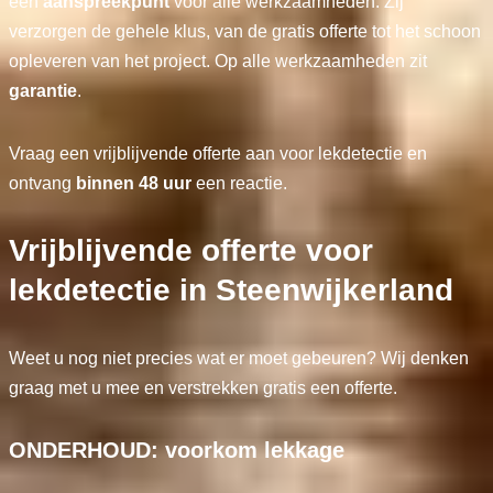
één
aanspreekpunt
voor alle werkzaamheden. Zij
verzorgen de gehele klus, van de gratis offerte tot het schoon
opleveren van het project. Op alle werkzaamheden zit
garantie
.
Vraag een vrijblijvende offerte aan voor lekdetectie en
ontvang
binnen 48 uur
een reactie.
Vrijblijvende offerte voor
lekdetectie in Steenwijkerland
Weet u nog niet precies wat er moet gebeuren? Wij denken
graag met u mee en verstrekken gratis een offerte.
ONDERHOUD: voorkom lekkage