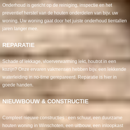
Onderhoud is gericht op de reiniging, inspectie en het
preventief herstel van de houten onderdelen van bijv. uw
woning. Uw woning gaat door het juiste onderhoud tientallen
jaren langer mee.
REPARATIE
Schade of lekkage, vloerverwarming lekt, houtrot in een
kozijn? Onze ervaren vakmensen hebben bijv. een lekkende
waterleiding in no-time gerepareerd. Reparatie is hier in
goede handen.
NIEUWBOUW & CONSTRUCTIE
Compleet nieuwe constructies : een schuur, een duurzame
houten woning in Winschoten, een uitbouw, een inloopkast