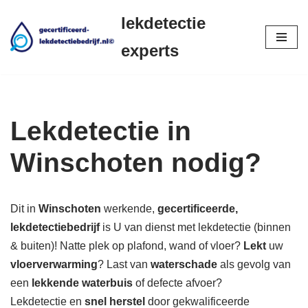
lekdetectie
Ga
experts
naar
de
inhoud
Lekdetectie in
Winschoten nodig?
Dit in
Winschoten
werkende,
gecertificeerde,
lekdetectiebedrijf
is U van dienst met lekdetectie (binnen
& buiten)! Natte plek op plafond, wand of vloer?
Lekt
uw
vloerverwarming
? Last van
waterschade
als gevolg van
een
lekkende waterbuis
of defecte afvoer?
Lekdetectie en
snel herstel
door gekwalificeerde