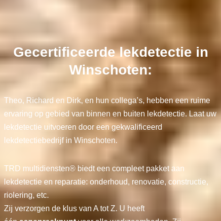
Gecertificeerde lekdetectie in
Winschoten:
Theo, Richard en Dirk, en hun collega’s, hebben een ruime
ervaring op gebied van binnen en buiten lekdetectie. Laat uw
lekdetectie uitvoeren door een gekwalificeerd
lekdetectiebedrijf in Winschoten.
TRD multidiensten® biedt een compleet pakket aan
lekdetectie en reparatie: onderhoud, renovatie, constructie,
riolering, etc.
Zij verzorgen de klus van A tot Z. U heeft