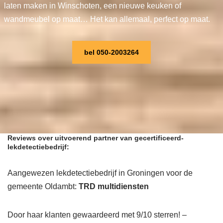
laten maken in Winschoten, een nieuwe keuken of
wandmeubel op maat… Het kan allemaal, perfect op maat.
bel 050-2003264
Reviews over uitvoerend partner van gecertificeerd-
lekdetectiebedrijf:
Aangewezen lekdetectiebedrijf in Groningen voor de
gemeente Oldambt:
TRD multidiensten
Door haar klanten gewaardeerd met 9/10 sterren! –