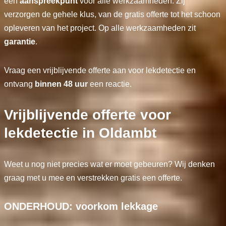
één
aanspreekpunt
voor alle werkzaamheden. Zij
verzorgen de gehele klus, van de gratis offerte tot het schoon
opleveren van het project. Op alle werkzaamheden zit
garantie
.
Vraag een vrijblijvende offerte aan voor lekdetectie en
ontvang
binnen 48 uur
een reactie.
Vrijblijvende offerte voor
lekdetectie in Oldambt
Weet u nog niet precies wat er moet gebeuren? Wij denken
graag met u mee en verstrekken gratis een offerte.
ONDERHOUD: voorkom lekkage