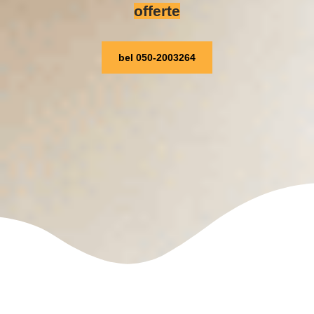
offerte
bel 050-2003264