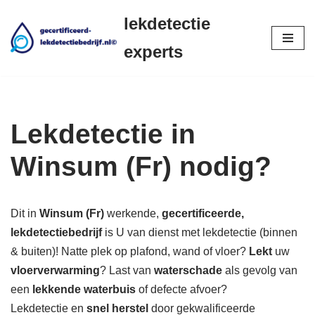
lekdetectie
Ga
experts
naar
de
inhoud
Lekdetectie in
Winsum (Fr) nodig?
Dit in
Winsum (Fr)
werkende,
gecertificeerde,
lekdetectiebedrijf
is U van dienst met lekdetectie (binnen
& buiten)! Natte plek op plafond, wand of vloer?
Lekt
uw
vloerverwarming
? Last van
waterschade
als gevolg van
een
lekkende waterbuis
of defecte afvoer?
Lekdetectie en
snel herstel
door gekwalificeerde