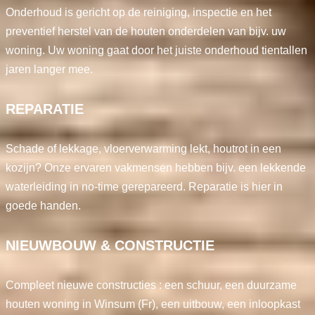
Onderhoud is gericht op de reiniging, inspectie en het
preventief herstel van de houten onderdelen van bijv. uw
woning. Uw woning gaat door het juiste onderhoud tientallen
jaren langer mee.
REPARATIE
Schade of lekkage, vloerverwarming lekt, houtrot in een
kozijn? Onze ervaren vakmensen hebben bijv. een lekkende
waterleiding in no-time gerepareerd. Reparatie is hier in
goede handen.
NIEUWBOUW & CONSTRUCTIE
Compleet nieuwe constructies : een schuur, een duurzame
houten woning in Winsum (Fr), een uitbouw, een inloopkast