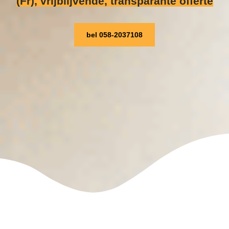
(Fr), vrijblijvende, transparante offerte
bel 058-2037108