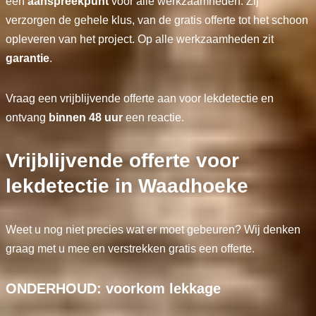
één
aanspreekpunt
voor alle werkzaamheden. Zij
verzorgen de gehele klus, van de gratis offerte tot het schoon
opleveren van het project. Op alle werkzaamheden zit
garantie
.
Vraag een vrijblijvende offerte aan voor lekdetectie en
ontvang
binnen 48 uur
een reactie.
Vrijblijvende offerte voor
lekdetectie in Waadhoeke
Weet u nog niet precies wat er moet gebeuren? Wij denken
graag met u mee en verstrekken gratis een offerte.
ONDERHOUD: voorkom lekkage