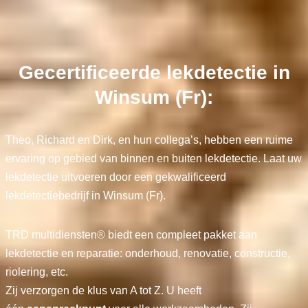
Gecertificeerde lekdetectie in
Winsum (Fr):
Theo, Richard en Dirk, en hun collega’s, hebben een ruime
ervaring op gebied van binnen en buiten lekdetectie. Laat uw
lekdetectie uitvoeren door een gekwalificeerd
lekdetectiebedrijf in Winsum (Fr).
TRD multidiensten® biedt een compleet pakket aan
lekdetectie en reparatie: onderhoud, renovatie, constructie,
riolering, etc.
Zij verzorgen de klus van A tot Z. U heeft