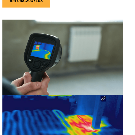
bel 058-2037108