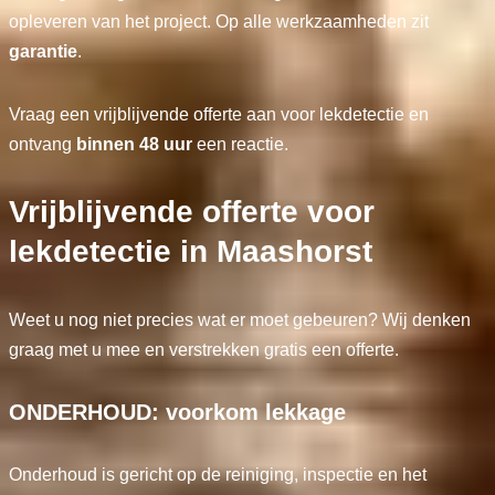
opleveren van het project. Op alle werkzaamheden zit
garantie
.
Vraag een vrijblijvende offerte aan voor lekdetectie en
ontvang
binnen 48 uur
een reactie.
Vrijblijvende offerte voor
lekdetectie in Maashorst
Weet u nog niet precies wat er moet gebeuren? Wij denken
graag met u mee en verstrekken gratis een offerte.
ONDERHOUD: voorkom lekkage
Onderhoud is gericht op de reiniging, inspectie en het