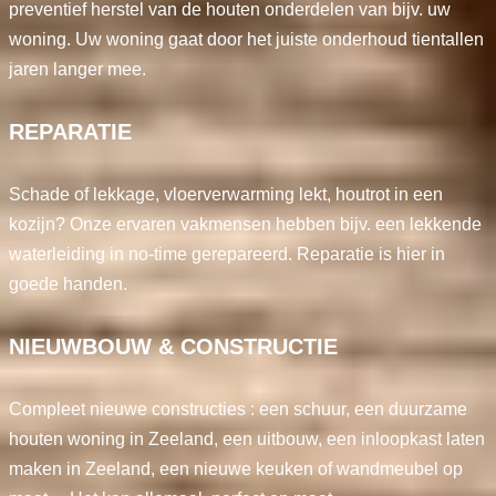
preventief herstel van de houten onderdelen van bijv. uw
woning. Uw woning gaat door het juiste onderhoud tientallen
jaren langer mee.
REPARATIE
Schade of lekkage, vloerverwarming lekt, houtrot in een
kozijn? Onze ervaren vakmensen hebben bijv. een lekkende
waterleiding in no-time gerepareerd. Reparatie is hier in
goede handen.
NIEUWBOUW & CONSTRUCTIE
Compleet nieuwe constructies : een schuur, een duurzame
houten woning in Zeeland, een uitbouw, een inloopkast laten
maken in Zeeland, een nieuwe keuken of wandmeubel op