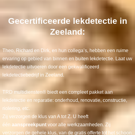
Gecertificeerde lekdetectie in
Zeeland:
Theo, Richard en Dirk, en hun collega’s, hebben een ruime
ervaring op gebied van binnen en buiten lekdetectie. Laat uw
lekdetectie uitvoeren door een gekwalificeerd
lekdetectiebedrijf in Zeeland.
TRD multidiensten® biedt een compleet pakket aan
lekdetectie en reparatie: onderhoud, renovatie, constructie,
riolering, etc.
Zij verzorgen de klus van A tot Z. U heeft
één
aanspreekpunt
voor alle werkzaamheden. Zij
verzorgen de gehele klus, van de gratis offerte tot het schoon