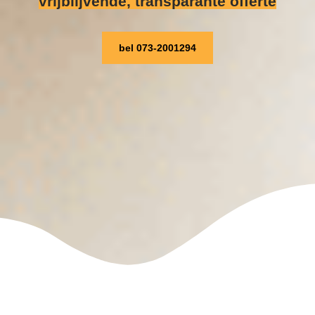
vrijblijvende, transparante offerte
bel 073-2001294