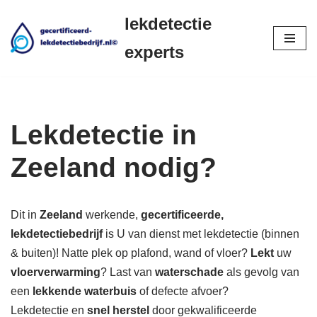
lekdetectie
Ga
experts
naar
de
inhoud
Lekdetectie in
Zeeland nodig?
Dit in
Zeeland
werkende,
gecertificeerde,
lekdetectiebedrijf
is U van dienst met lekdetectie (binnen
& buiten)! Natte plek op plafond, wand of vloer?
Lekt
uw
vloerverwarming
? Last van
waterschade
als gevolg van
een
lekkende waterbuis
of defecte afvoer?
Lekdetectie en
snel herstel
door gekwalificeerde