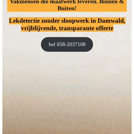
Vakmensen die maatwerk leveren. Binnen &
Buiten!
Lekdetectie zonder sloopwerk
in Damwald,
vrijblijvende, transparante offerte
bel 058-2037108