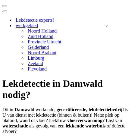
Navigatie
Menu
Navigatie
Menu
Lekdetectie experts!
werkgebied
Noord Holland
Zuid Holland
Provincie Utrecht
Gelderland
Noord Brabant
Limburg
Zeeland
Flevoland
Lekdetectie in Damwald
nodig?
Dit in
Damwald
werkende,
gecertificeerde,
lekdetectiebedrijf
is
U van dienst met lekdetectie (binnen & buiten)! Natte plek op
plafond, wand of vloer?
Lekt
uw
vloerverwarming
? Last van
waterschade
als gevolg van een
lekkende waterbuis
of defecte
afvoer?