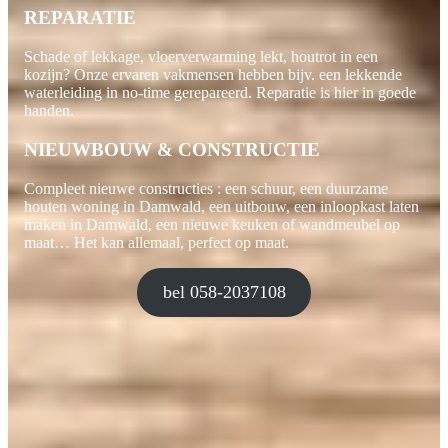
REPARATIE
Schade of lekkage, vloerverwarming lekt, houtrot in een
kozijn? Onze ervaren vakmensen hebben bijv. een lekkende
waterleiding in no-time gerepareerd. Reparatie is hier in goede
handen.
NIEUWBOUW & CONSTRUCTIE
Compleet nieuwe constructies : een schuur, een duurzame
houten woning in Damwald, een uitbouw, een inloopkast laten
maken in Damwald, een nieuwe keuken of wandmeubel op
maat… Het kan allemaal, perfect op maat.
bel 058-2037108