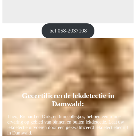
bel 058-2037108
Gecertificeerde lekdetectie in
Damwald:
Theo, Richard en Dirk, en hun collega’s, hebben een ruime
ervaring op gebied van binnen en buiten lekdetectie. Laat uw
lekdetectie uitvoeren door een gekwalificeerd lekdetectiebedrijf
in Damwald.