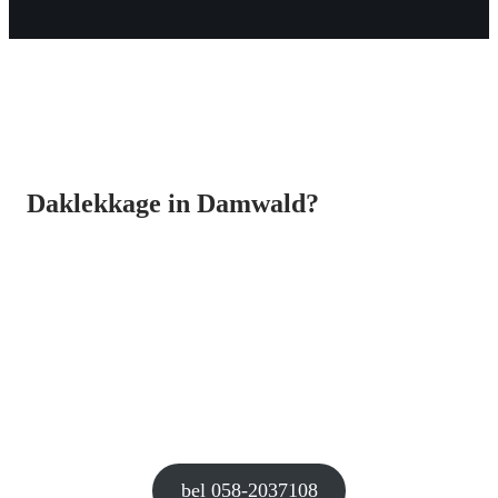
Daklekkage in Damwald?
bel 058-2037108