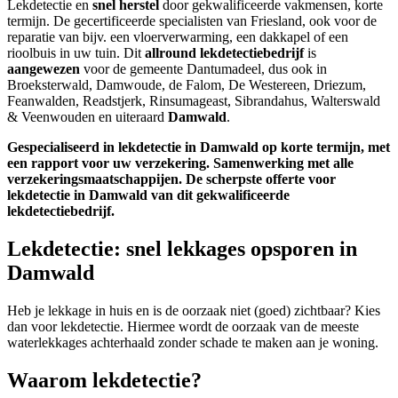
Lekdetectie en
snel herstel
door gekwalificeerde vakmensen, korte
termijn. De gecertificeerde specialisten van Friesland, ook voor de
reparatie van bijv. een vloerverwarming, een dakkapel of een
rioolbuis in uw tuin. Dit
allround lekdetectiebedrijf
is
aangewezen
voor de gemeente Dantumadeel, dus ook in
Broeksterwald, Damwoude, de Falom, De Westereen, Driezum,
Feanwalden, Readstjerk, Rinsumageast, Sibrandahus, Walterswald
& Veenwouden en uiteraard
Damwald
.
Gespecialiseerd in lekdetectie in Damwald op korte termijn, met
een rapport voor uw verzekering. Samenwerking met alle
verzekeringsmaatschappijen.
De scherpste
offerte voor
lekdetectie in Damwald van dit gekwalificeerde
lekdetectiebedrijf.
Lekdetectie: snel lekkages opsporen in
Damwald
Heb je lekkage in huis en is de oorzaak niet (goed) zichtbaar? Kies
dan voor lekdetectie. Hiermee wordt de oorzaak van de meeste
waterlekkages achterhaald zonder schade te maken aan je woning.
Waarom lekdetectie?