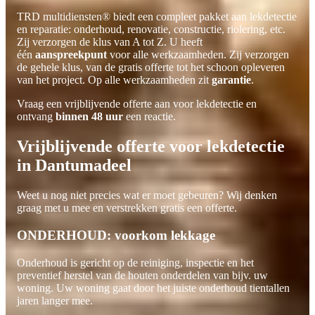
TRD multidiensten® biedt een compleet pakket aan lekdetectie
en reparatie: onderhoud, renovatie, constructie, riolering, etc.
Zij verzorgen de klus van A tot Z. U heeft
één
aanspreekpunt
voor alle werkzaamheden. Zij verzorgen
de gehele klus, van de gratis offerte tot het schoon opleveren
van het project. Op alle werkzaamheden zit
garantie
.
Vraag een vrijblijvende offerte aan voor lekdetectie en
ontvang
binnen 48 uur
een reactie.
Vrijblijvende offerte voor lekdetectie
in Dantumadeel
Weet u nog niet precies wat er moet gebeuren? Wij denken
graag met u mee en verstrekken gratis een offerte.
ONDERHOUD: voorkom lekkage
Onderhoud is gericht op de reiniging, inspectie en het
preventief herstel van de houten onderdelen van bijv. uw
woning. Uw woning gaat door het juiste onderhoud tientallen
jaren langer mee.