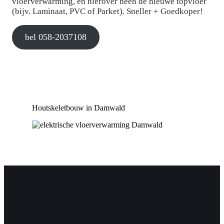
vloerverwarming, en hierover heen de nieuwe topvloer
(bijv. Laminaat, PVC of Parket). Sneller + Goedkoper!
bel 058-2037108
Houtskeletbouw in Damwald