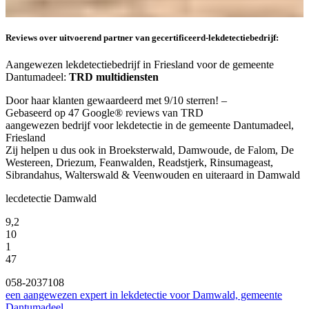
Reviews over uitvoerend partner van gecertificeerd-lekdetectiebedrijf:
Aangewezen lekdetectiebedrijf in Friesland voor de gemeente
Dantumadeel:
TRD multidiensten
Door haar klanten gewaardeerd met 9/10 sterren! –
Gebaseerd op 47 Google® reviews van TRD
aangewezen bedrijf voor lekdetectie in de gemeente Dantumadeel,
Friesland
Zij helpen u dus ook in Broeksterwald, Damwoude, de Falom, De
Westereen, Driezum, Feanwalden, Readstjerk, Rinsumageast,
Sibrandahus, Walterswald & Veenwouden en uiteraard in Damwald
lecdetectie Damwald
9,2
10
1
47
058-2037108
een aangewezen expert in lekdetectie voor Damwald, gemeente
Dantumadeel