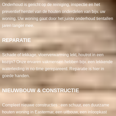
Onderhoud is gericht op de reiniging, inspectie en het
preventief herstel van de houten onderdelen van bijv. uw
woning. Uw woning gaat door het juiste onderhoud tientallen
jaren langer mee.
REPARATIE
Schade of lekkage, vloerverwarming lekt, houtrot in een
kozijn? Onze ervaren vakmensen hebben bijv. een lekkende
waterleiding in no-time gerepareerd. Reparatie is hier in
goede handen.
NIEUWBOUW & CONSTRUCTIE
Compleet nieuwe constructies : een schuur, een duurzame
houten woning in Eastermar, een uitbouw, een inloopkast