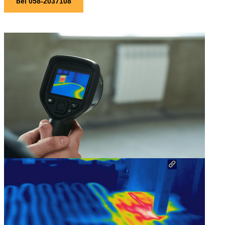
bel 058-2037108