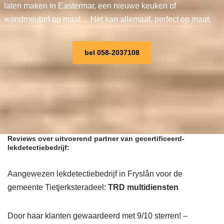
laten maken in Eastermar, een nieuwe keuken of
wandmeubel op maat… Het kan allemaal, perfect op maat.
bel 058-2037108
Reviews over uitvoerend partner van gecertificeerd-
lekdetectiebedrijf:
Aangewezen lekdetectiebedrijf in Fryslân voor de
gemeente Tietjerksteradeel:
TRD multidiensten
Door haar klanten gewaardeerd met 9/10 sterren! –