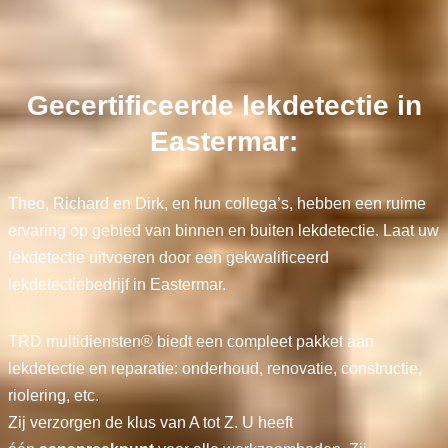
Gecertificeerde lekdetectie in
Eastermar:
Theo, Richard en Dirk, en hun collega’s, hebben een ruime
ervaring op gebied van binnen en buiten lekdetectie. Laat uw
lekdetectie uitvoeren door een gekwalificeerd
lekdetectiebedrijf in Eastermar.
TRD multidiensten® biedt een compleet pakket aan
lekdetectie en reparatie: onderhoud, renovatie, constructie,
riolering, etc.
Zij verzorgen de klus van A tot Z. U heeft