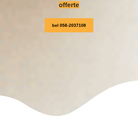
offerte
bel 058-2037108