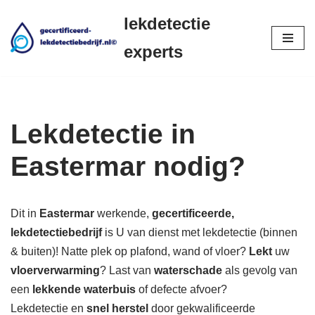
lekdetectie
Ga
experts
naar
de
inhoud
Lekdetectie in
Eastermar nodig?
Dit in
Eastermar
werkende,
gecertificeerde,
lekdetectiebedrijf
is U van dienst met lekdetectie (binnen
& buiten)! Natte plek op plafond, wand of vloer?
Lekt
uw
vloerverwarming
? Last van
waterschade
als gevolg van
een
lekkende waterbuis
of defecte afvoer?
Lekdetectie en
snel herstel
door gekwalificeerde