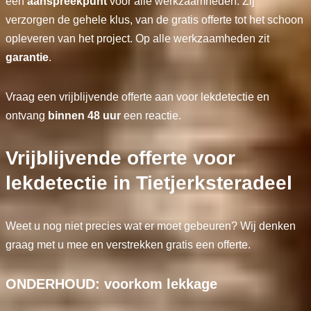
één
aanspreekpunt
voor alle werkzaamheden. Zij
verzorgen de gehele klus, van de gratis offerte tot het schoon
opleveren van het project. Op alle werkzaamheden zit
garantie
.
Vraag een vrijblijvende offerte aan voor lekdetectie en
ontvang
binnen 48 uur
een reactie.
Vrijblijvende offerte voor
lekdetectie in Tietjerksteradeel
Weet u nog niet precies wat er moet gebeuren? Wij denken
graag met u mee en verstrekken gratis een offerte.
ONDERHOUD: voorkom lekkage