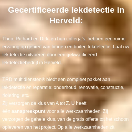
Gecertificeerde lekdetectie in
Herveld:
Theo, Richard en Dirk, en hun collega’s, hebben een ruime
ervaring op gebied van binnen en buiten lekdetectie. Laat uw
lekdetectie uitvoeren door een gekwalificeerd
lekdetectiebedrijf in Herveld.
TRD multidiensten® biedt een compleet pakket aan
lekdetectie en reparatie: onderhoud, renovatie, constructie,
riolering, etc.
Zij verzorgen de klus van A tot Z. U heeft
één
aanspreekpunt
voor alle werkzaamheden. Zij
verzorgen de gehele klus, van de gratis offerte tot het schoon
opleveren van het project. Op alle werkzaamheden zit