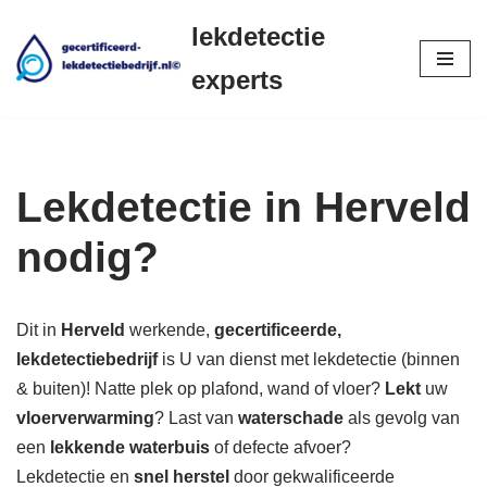
lekdetectie
Ga
experts
naar
de
inhoud
Lekdetectie in Herveld
nodig?
Dit in
Herveld
werkende,
gecertificeerde,
lekdetectiebedrijf
is U van dienst met lekdetectie (binnen
& buiten)! Natte plek op plafond, wand of vloer?
Lekt
uw
vloerverwarming
? Last van
waterschade
als gevolg van
een
lekkende waterbuis
of defecte afvoer?
Lekdetectie en
snel herstel
door gekwalificeerde