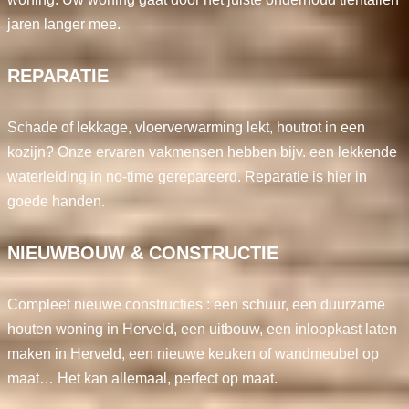
jaren langer mee.
REPARATIE
Schade of lekkage, vloerverwarming lekt, houtrot in een
kozijn? Onze ervaren vakmensen hebben bijv. een lekkende
waterleiding in no-time gerepareerd. Reparatie is hier in
goede handen.
NIEUWBOUW & CONSTRUCTIE
Compleet nieuwe constructies : een schuur, een duurzame
houten woning in Herveld, een uitbouw, een inloopkast laten
maken in Herveld, een nieuwe keuken of wandmeubel op
maat… Het kan allemaal, perfect op maat.