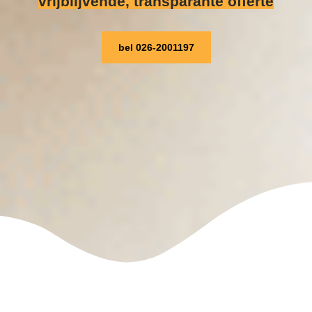
vrijblijvende, transparante offerte
bel 026-2001197