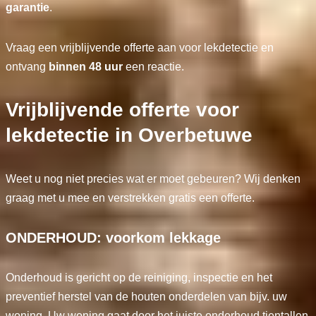
garantie
.
Vraag een vrijblijvende offerte aan voor lekdetectie en
ontvang
binnen 48 uur
een reactie.
Vrijblijvende offerte voor
lekdetectie in Overbetuwe
Weet u nog niet precies wat er moet gebeuren? Wij denken
graag met u mee en verstrekken gratis een offerte.
ONDERHOUD: voorkom lekkage
Onderhoud is gericht op de reiniging, inspectie en het
preventief herstel van de houten onderdelen van bijv. uw
woning. Uw woning gaat door het juiste onderhoud tientallen