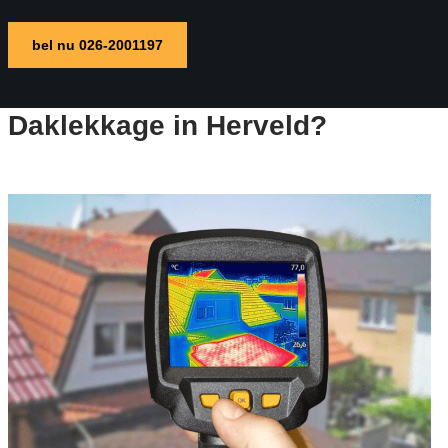
bel nu 026-2001197
Daklekkage in Herveld?