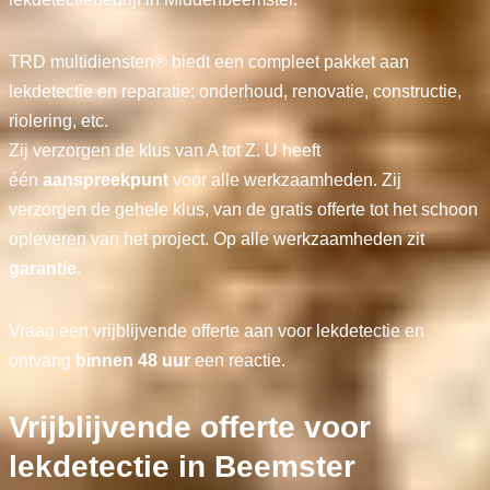
TRD multidiensten® biedt een compleet pakket aan
lekdetectie en reparatie: onderhoud, renovatie, constructie,
riolering, etc.
Zij verzorgen de klus van A tot Z. U heeft
één
aanspreekpunt
voor alle werkzaamheden. Zij
verzorgen de gehele klus, van de gratis offerte tot het schoon
opleveren van het project. Op alle werkzaamheden zit
garantie
.
Vraag een vrijblijvende offerte aan voor lekdetectie en
ontvang
binnen 48 uur
een reactie.
Vrijblijvende offerte voor
lekdetectie in Beemster