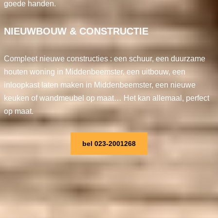
goede handen.
NIEUWBOUW & CONSTRUCTIE
Compleet nieuwe constructies : een schuur, een duurzame
houten woning in Middenbeemster, een uitbouw, een
inloopkast laten maken in Middenbeemster, een nieuwe
keuken of wandmeubel op maat… Het kan allemaal, perfect
op maat.
bel 023-2001268