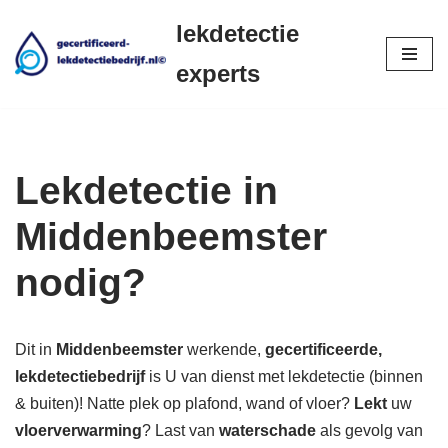
lekdetectie
Ga
experts
naar
de
inhoud
Lekdetectie in
Middenbeemster
nodig?
Dit in
Middenbeemster
werkende,
gecertificeerde,
lekdetectiebedrijf
is U van dienst met lekdetectie (binnen
& buiten)! Natte plek op plafond, wand of vloer?
Lekt
uw
vloerverwarming
? Last van
waterschade
als gevolg van