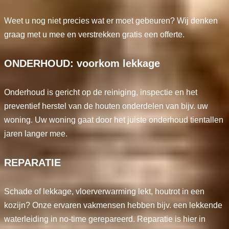
Weet u nog niet precies wat er moet gebeuren? Wij denken
graag met u mee en verstrekken gratis een offerte.
ONDERHOUD: voorkom lekkage
Onderhoud is gericht op de reiniging, inspectie en het
preventief herstel van de houten onderdelen van bijv. uw
woning. Uw woning gaat door het juiste onderhoud tientallen
jaren langer mee.
REPARATIE
Schade of lekkage, vloerverwarming lekt, houtrot in een
kozijn? Onze ervaren vakmensen hebben bijv. een lekkende
waterleiding in no-time gerepareerd. Reparatie is hier in