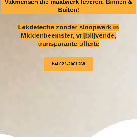
Vakmensen die maatwerk leveren. Binnen &
Buiten!
Lekdetectie zonder sloopwerk
in
Middenbeemster, vrijblijvende,
transparante offerte
bel 023-2001268