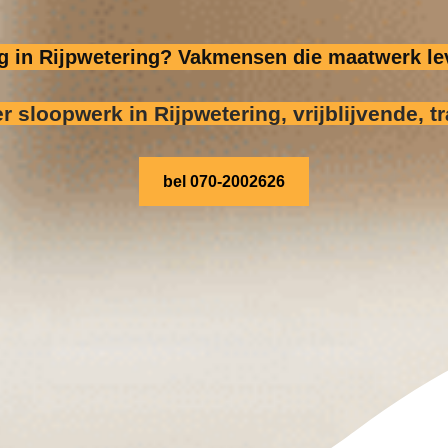
ig in Rijpwetering? Vakmensen die maatwerk le
er sloopwerk
in Rijpwetering, vrijblijvende, t
bel 070-2002626