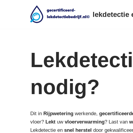
lekdetectie 
Ga
naar
de
inhoud
Lekdetecti
nodig?
Dit in
Rijpwetering
werkende,
gecertificeerd
vloer?
Lekt
uw
vloerverwarming
? Last van
w
Lekdetectie en
snel herstel
door gekwalificeer