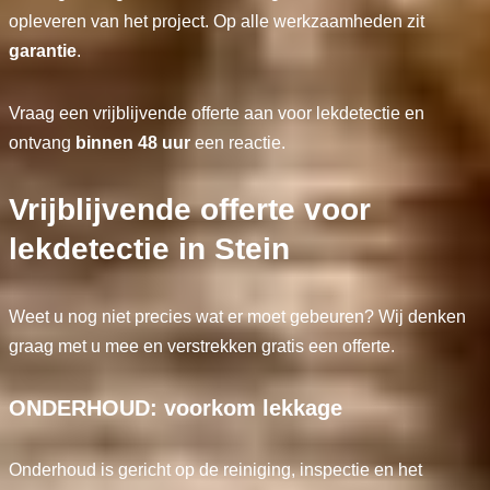
opleveren van het project. Op alle werkzaamheden zit
garantie
.
Vraag een vrijblijvende offerte aan voor lekdetectie en
ontvang
binnen 48 uur
een reactie.
Vrijblijvende offerte voor
lekdetectie in Stein
Weet u nog niet precies wat er moet gebeuren? Wij denken
graag met u mee en verstrekken gratis een offerte.
ONDERHOUD: voorkom lekkage
Onderhoud is gericht op de reiniging, inspectie en het