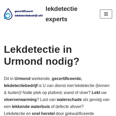
lekdetectie
Ga
experts
naar
de
inhoud
Lekdetectie in
Urmond nodig?
Dit in
Urmond
werkende,
gecertificeerde,
lekdetectiebedrijf
is U van dienst met lekdetectie (binnen
& buiten)! Natte plek op plafond, wand of vloer?
Lekt
uw
vloerverwarming
? Last van
waterschade
als gevolg van
een
lekkende waterbuis
of defecte afvoer?
Lekdetectie en
snel herstel
door gekwalificeerde