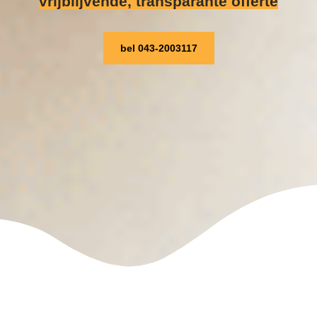
vrijblijvende, transparante offerte
bel 043-2003117