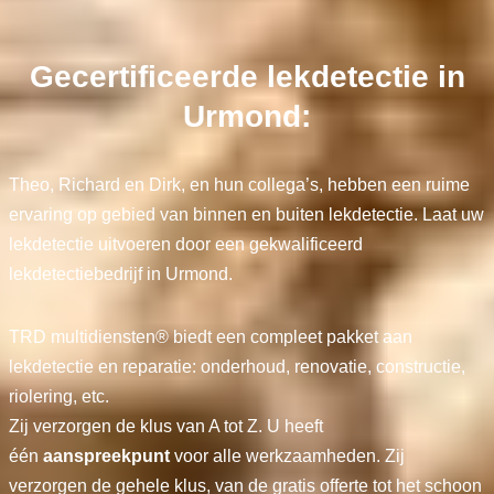
Gecertificeerde lekdetectie in
Urmond:
Theo, Richard en Dirk, en hun collega’s, hebben een ruime
ervaring op gebied van binnen en buiten lekdetectie. Laat uw
lekdetectie uitvoeren door een gekwalificeerd
lekdetectiebedrijf in Urmond.
TRD multidiensten® biedt een compleet pakket aan
lekdetectie en reparatie: onderhoud, renovatie, constructie,
riolering, etc.
Zij verzorgen de klus van A tot Z. U heeft
één
aanspreekpunt
voor alle werkzaamheden. Zij
verzorgen de gehele klus, van de gratis offerte tot het schoon