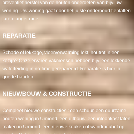
preventief herstel van de houten onderdelen van bijv. uw
woning. Uw woning gaat door het juiste onderhoud tientallen
jaren langer mee.
REPARATIE
Schade of lekkage, vloerverwarming lekt, houtrot in een
kozijn? Onze ervaren vakmensen hebben bijv. een lekkende
waterleiding in no-time gerepareerd. Reparatie is hier in
goede handen.
NIEUWBOUW & CONSTRUCTIE
Compleet nieuwe constructies : een schuur, een duurzame
houten woning in Urmond, een uitbouw, een inloopkast laten
maken in Urmond, een nieuwe keuken of wandmeubel op