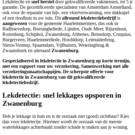
Lekdetectie en
snel herstel
door gekwalificeerde vakmensen, tot 5 jr
garantie. De gecertificeerde specialisten van Amsterdam Amstelland,
ook voor de reparatie van bijv. een vloerverwarming, een dakkapel
of een rioolbuis in uw tuin. Dit
allround lekdetectiebedrijf
is
aangewezen
voor de gemeente Haarlemmermeer, dus ook in
Badhoevedorp, Boesingheliede, Lijnden, Oude Meer, Rijsenhout,
Rozenburg, Schiphol, Zwanenburg, Abbenes, Beinsdorp, Cruquius,
Burgerveen, Haarlemmerliede, Hoofddorp, Leimuiderbrug,
NieuwVennep, Spaarndam, Vijfhuizen, Weteringbrug &
Zwaanshoek en uiteraard
Zwanenburg
.
Gespecialiseerd in lekdetectie in Zwanenburg op korte termijn,
met een rapport voor uw verzekering. Samenwerking met alle
verzekeringsmaatschappijen.
De scherpste
offerte voor
lekdetectie in Zwanenburg van dit gekwalificeerde
lekdetectiebedrijf.
Lekdetectie: snel lekkages opsporen in
Zwanenburg
Heb je lekkage in huis en is de oorzaak niet (goed) zichtbaar? Kies
dan voor lekdetectie. Hiermee wordt de oorzaak van de meeste
waterlekkages achterhaald zonder schade te maken aan je woning.