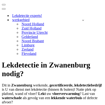
Navigatie
Menu
Navigatie
Menu
Lekdetectie experts!
werkgebied
Noord Holland
Zuid Holland
Provincie Utrecht
Gelderland
Noord Brabant
Limburg
Zeeland
Flevoland
Lekdetectie in Zwanenburg
nodig?
Dit in
Zwanenburg
werkende,
gecertificeerde,
lekdetectiebedrijf
is U van dienst met lekdetectie (binnen & buiten)! Natte plek op
plafond, wand of vloer?
Lekt
uw
vloerverwarming
? Last van
waterschade
als gevolg van een
lekkende waterbuis
of defecte
afvoer?