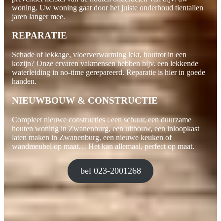
woning. Uw woning gaat door het juiste onderhoud tientallen
jaren langer mee.
REPARATIE
Schade of lekkage, vloerverwarming lekt, houtrot in een
kozijn? Onze ervaren vakmensen hebben bijv. een lekkende
waterleiding in no-time gerepareerd. Reparatie is hier in goede
handen.
NIEUWBOUW & CONSTRUCTIE
Compleet nieuwe constructies : een schuur, een duurzame
houten woning in Zwanenburg, een uitbouw, een inloopkast
laten maken in Zwanenburg, een nieuwe keuken of
wandmeubel op maat… Het kan allemaal, perfect op maat.
bel 023-2001268